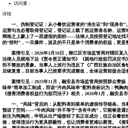
访问量：
详情
一、伪制登记证：从小餐饮运营者的“准生证”到“现身衣”
运营勾当必需取得登记证，登记证上载了然运营者名称、运营
网格之上蒙上了一层虚假的面纱——法律人员按照登记地址找
的“按时”，一旦爆炸，波及的不只是单个消费者的权益，更是
案情引见：2026年3月16日，柳江区市场监管局对辖区某
法律人员就地下达《责令更正通知书》《就地行政惩罚决定书》
拒不整改的景象。当事人上述行为违反了《广西壮族自治区食
后续复查，目前当事人已按要求完成整改，全体运营前提合适
案情引见：2025年11月，融安县市场监管局按照群众赞扬
味串”简单加工制成，而该“汼肉风味串”配料表标识为：鸭胸
《侵害消费者权益行为惩罚法子》相关，2026年1月，融安
一、“风味”背后的：从配料表到菜单的虚假传导链条。当事
预设了空间——“牛肉风味”并不等于“含有牛肉”，它能够是
标注为鸭胸肉，申明从出产端曾经了实正在成分，但正在餐饮端
做，使得违法行为更具荫蔽性，也让消费者更难以察觉。《侵