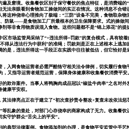
遍及窘境。收集餐饮区别于保守餐饮的焦点特征，是消费端的“看
但无法亲眼看到食物加工操做间的实正在情况。这种消息不合错误
将这种侥幸心理推向了极端：“三防”设备不完美，食物取杂物
尘、防鼠——是食物加工厂所最根本的卫生保障要求。式的操做
净剂等非食用物质误混入食物。这些问题都不是“锦上添花”的提
区市场监管局采纳了“+违法所得+罚款”的复合模式，具有较
人不得从违法行为中获利”的准绳；罚款则是正在上述根本上逃加
强调的是，违法所得这一手段正在实践中往往被低估，但它恰好是
，入网食物运营者必需严酷恪守相关法令律例，切实履行食物平
行为，又指导运营者规范运营，保障身体健康和收集餐饮消费平安
欺诈案件。当事人将鸭胸肉成品冠以“椒盐牛肉串”之名对外
身健康平安权。
其法律亮点正在于建立了“初次查抄责令整改+复查未改依法惩罚
等乱象的查处，对部门心存侥幸的商家构成了无力。收集餐饮
实守护群众“舌尖上的平安”。
的典型法律案例。食物添加剂的办理，是食物平安监管中手艺性