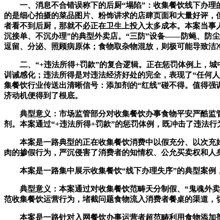
一、消息不合错误称下的后厨“塌陷”：收集餐饮线下办理的
的是细心拍摄的菜品图片、粉饰讲求的店肆页面和大量好评，
者看不到后厨，那就不必正在卫生上投入太多成本。本案当事人
沉接单、不沉办理”的典型外卖店。“三防”设备——防蝇、防
逗留、分泌、照顾病原体；食物取杂物混放，则极可能导致洁
二、“+违法所得+罚款”的复合逻辑。正在惩罚体例上，城中
训诫感化；违法所得是对违法经济好处的完全，表现了“任何
集餐饮行业传送出清晰信号：添加剂的“红线”碰不得。值得
济动机便得到了根底。
典型意义：市场监管部分对收集餐饮办事食物平安严酷监管
剂。本案通过“+违法所得+罚款”的惩罚体例，既冲击了违法
本案是一路典型的正在收集餐饮消费中以假充分、以次充好的
肉的掺假行为，严沉侵害了消费者的知情权、公允买卖权和人
本案是一路集中展示收集餐饮“线下办理失序”的典型案例，
典型意义：本案通过对收集餐饮范畴天分制假、“鬼魂外卖”
范收集餐饮运营行为，堵截问题食物流入消费者餐桌的渠道，切
本案是一路针对入网餐饮办事运营者超范畴利用食物添加剂