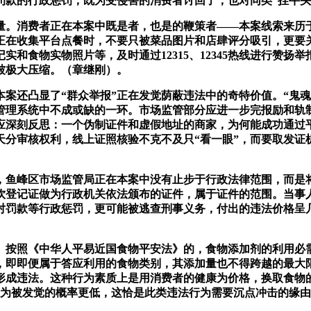
罚款的行政惩罚，既为受侵害的消费者讨回了，也对同类“挂牛头
量。消费者正在本案中既是者，也是的鞭策者——本案线索来历
正在收集平台点餐时，不要只被菜品图片和店肆评分吸引，更要
和食物实物照片等，及时通过12315、12345热线进行赞
被极大压缩。（章继刚）。
案还凸显了“群众举报”正在发觉荫蔽违法中的奇特价值。“鬼魂
理系统中不成或缺的一环。市场监管部分应进一步完报励和轨制，
应深刻反思：一个伪制证件和虚假地址的商家，为何能成功通过
分审核权利，线上证照核验不克不及只“看一眼”，而要取发证
鱼峰区市场监管局正在本案中没有止步于行政法律范围，而是将
饮登记证做为行政机关依法颁布的证件，属于证件的范围。当事
对罚款等行政惩罚，更可能被逃查刑事义务，付出的违法价格呈几
按照《中华人平易近国食物平安法》的，食物添加剂的利用必需
，即即便属于答应利用的食物类别，其添加量也不得跨越的最大限
形成违法。这种行为素质上是用消费者的健康为价格，换取食物
行为被发觉的概率更低，这恰是此类违法行为需要沉点冲击的缘