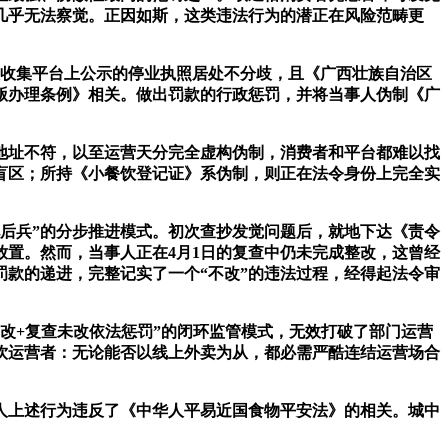
几乎无法察觉。正因如斯，这类违法行为的潜正在风险范畴更
取收集平台上公示的停业执照居处不分歧，且《广西壮族自治区
贩办理条例》相关。做出罚款的行政惩罚，并将当事人伪制《广
地址不符，以至运营天分完全虚构伪制，消费者和平台都难以找
盲区；所持《小餐饮登记证》系伪制，则正在法令身份上完全实
后兵”的分步推进模式。初次查抄发觉问题后，就地下达《责令
放置。然而，当事人正在4月1日的复查中仍未完成整改，这曾经
罚款的递进，完整记实了一个“不改”的违法过程，经得起法令审
改+复查未改依法惩罚”的闭环监管模式，无效打破了部门运营
饮运营者：无论能否以线上外卖为从，都必需严酷连结运营场合
人上述行为违反了《中华人平易近国食物平安法》的相关。城中