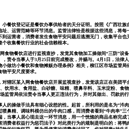
。小餐饮登记证是餐饮办事供给者的天分证明。按照《广西壮族
地址、运营范畴等环节消息。监管法律恰是根据这些消息，将每
不到运营者，消费者发生食物平安问题后逃溯无门，收集平台也
整个收集餐饮行业的社会信赖根本。
入网食物餐饮店进行监视查抄，发觉其食物加工操做间“三防”设
，责令当事人于3月25日前完成整改，并赐与。4月1日，法律
物小做坊小餐饮和食物摊贩办理条例》相关，柳江区市场监管局
食物平安尺度要求。
，对辖区某入网食物餐饮店开展监视查抄，发觉该店正在美团平台
肉、饮用水、食用盐、白砂糖、味精、喷鼻辛料、玉米淀粉、食
县市场监管局依法责令当事人更正违法行为，并对其做出、罚款的
人的操做手法具有细心设想的性。起首，所利用的是名为“汼肉风
通过喷鼻精、调味料模仿出的牛肉口感，而消费者看到“牛肉串”
，当事人居心现去这一环节消息，用一个恍惚的商品名称完成了
害消费者权益行为惩罚法子》对此类行为的规制是明白的：将鸭