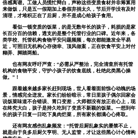
倍感离谱。工做人员慌忙辩白，声称这些变质食材并非筹算用
来做饭，只是五一假期加上春假弃捐太久，节后开学没有及时
清理，才堆积正在了后厨，并不是成心给孩子食用。
看似一顿变质的饭菜，的是无数年长的孩子，耗损的是家
长百分百的信赖，透支的是整个托管行业的口碑。近年来，各
类学校、托管机构食物平安问题频频，每次都能激发全平易
近，可照旧无机构心存侥幸、顶风做案，正在饮食平安上对付
糊弄、脚踏两船。
也有网友呼吁严查：“必需从严整治，完全清查所有托管
机构的食物平安，守护小孩子的饮食底线，杜绝此类黑心操
做。”！
跟着越来越多家长赶到现场，世人看着面前惊心动魄的场
景，情感完全迸发。家长们纷纷暗示，常日里孩子偶尔回家会
说饭菜味道不合错误、胃口变差，大师都没有放正在心上，现
在终究大白，孩子是持久吃到了变质不新颖的饭菜。一想到年
长的孩子日复一日吃下臭肉烂菜，所有家长都满心心疼取。
还有网友感伤乱象频发：“托管后厨乱象实的屡禁不止，
就是由于良多后厨欠亨明、无人监管，才让这些黑心计心情构