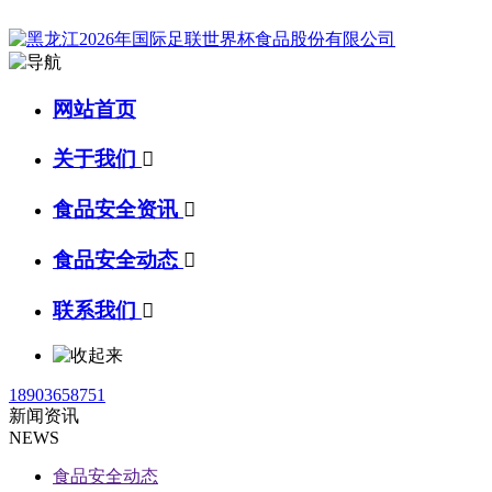
网站首页
关于我们

食品安全资讯

食品安全动态

联系我们

18903658751
新闻资讯
NEWS
食品安全动态