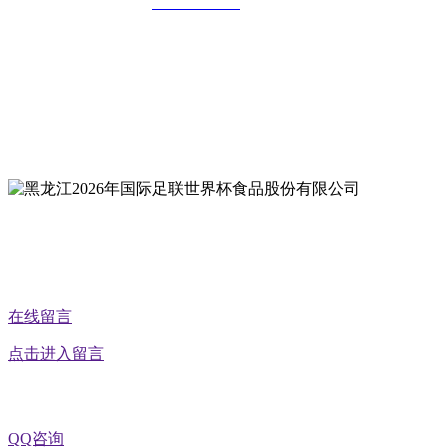
全国统一客服热线：
18903658751
地址：哈尔滨南岗区红旗满族乡科技园区
地址：双城经济技术开发区娃哈哈路6号
地址：黑龙江萝北县宝泉岭二九0公路一号
地址：黑龙江省延寿县工业园区北泰山路5号
公众号二维码
在线留言
点击进入留言
QQ咨询