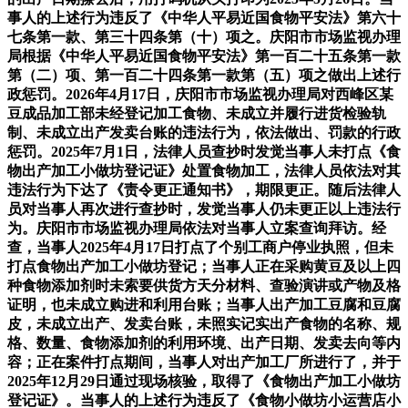
事人的上述行为违反了《中华人平易近国食物平安法》第六十
七条第一款、第三十四条第（十）项之。庆阳市市场监视办理
局根据《中华人平易近国食物平安法》第一百二十五条第一款
第（二）项、第一百二十四条第一款第（五）项之做出上述行
政惩罚。2026年4月17日，庆阳市市场监视办理局对西峰区某
豆成品加工部未经登记加工食物、未成立并履行进货检验轨
制、未成立出产发卖台账的违法行为，依法做出、罚款的行政
惩罚。2025年7月1日，法律人员查抄时发觉当事人未打点《食
物出产加工小做坊登记证》处置食物加工，法律人员依法对其
违法行为下达了《责令更正通知书》，期限更正。随后法律人
员对当事人再次进行查抄时，发觉当事人仍未更正以上违法行
为。庆阳市市场监视办理局依法对当事人立案查询拜访。经
查，当事人2025年4月17日打点了个别工商户停业执照，但未
打点食物出产加工小做坊登记；当事人正在采购黄豆及以上四
种食物添加剂时未索要供货方天分材料、查验演讲或产物及格
证明，也未成立购进和利用台账；当事人出产加工豆腐和豆腐
皮，未成立出产、发卖台账，未照实记实出产食物的名称、规
格、数量、食物添加剂的利用环境、出产日期、发卖去向等内
容；正在案件打点期间，当事人对出产加工厂所进行了，并于
2025年12月29日通过现场核验，取得了《食物出产加工小做坊
登记证》。当事人的上述行为违反了《食物小做坊小运营店小