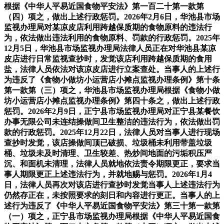
根据《中华人平易近国食物平安法》第一百二十第一款第
（四）项之，做出上述行政惩罚。2026年2月6日，华池县市场
监视办理局对某凉皮店利用跨越保质期的食物原料的违法行
为，依法做出违法利用的食物原料、罚款的行政惩罚。2025年
12月5日，华池县市场监视办理局法律人员正在对华池县某凉
皮店进行日常监视查抄时，发觉该店利用跨越保质期的食用
盐，法律人员依法对该凉皮店进行立案查处。当事人的上述行
为违反了《食物小做坊小运营店小摊点监视办理条例》第十条
第一款第（三）项之，华池县市场监视办理局根据《食物小做
坊小运营店小摊点监视办理条例》第四十条之，做出上述行政
惩罚。2026年2月9日，正宁县市场监视办理局对正宁县某餐饮
办事无限公司未连结操做间卫生整洁的违法行为，依法做出罚
款的行政惩罚。2025年12月22日，法律人员对当事人进行现场
查抄时发觉，该店操做间顶已破损、垃圾桶未利用带盖垃圾
桶、垃圾未及时清理、卫生较差、热炒间地面的污垢积压严
沉、和面机未清理，法律人员就地依法责令期限更正，要求当
事人期限更正上述违法行为，并就地赐与惩罚。2026年1月4
日，法律人员再次对该店进行查抄时发觉当事人上述违法行为
仍然存正在，未按照要求的刻日和内容进行更正。当事人的上
述行为违反了《中华人平易近国食物平安法》第三十第一款第
（一）项之，正宁县市场监视办理局根据《中华人平易近国食