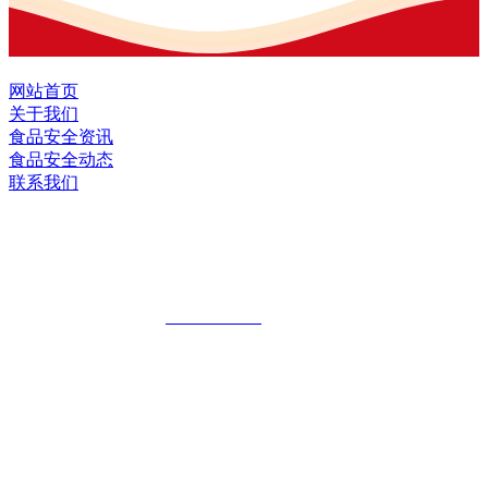
网站首页
关于我们
食品安全资讯
食品安全动态
联系我们
黑龙江2026年国际足联世界杯食品股份有
限公司
全国统一客服热线：
18903658751
地址：哈尔滨南岗区红旗满族乡科技园区
地址：双城经济技术开发区娃哈哈路6号
地址：黑龙江萝北县宝泉岭二九0公路一号
地址：黑龙江省延寿县工业园区北泰山路5号