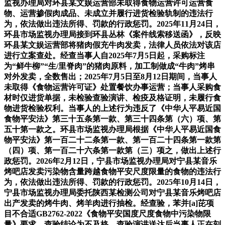
监视办理局对环县某文娱运营部未取得食物运营许可运营食
物、运营掺假肉成品、未成立并履行进货检验轨制的违法行
为，依法做出违法所得、罚款的行政惩罚。2025年11月24日，
环县市场监视办理局接到环县丛林《案件线索移送函》，反映
环县某文娱运营部将猪肉假充牛肉发卖，法律人员依法对该店
进行立案查处。经查当事人自2025年7月5日起，采购标注
为“鲜牛柳”“生/里脊肉”的猪肉原料，加工制做成“牛肉”烤串
对外发卖，全数售出；2025年7月5日至8月12日期间，当事人
未取得《食物运营许可证》处置餐饮办事运营；当事人采购食
材时仅进货单据，未检验查验演讲、检疫及格证明，未履行食
物进货检验权利。当事人的上述行为违反了《中华人平易近国
食物平安法》第三十五条第一款、第三十四条第（六）项、第
五十第一款之。环县市场监视办理局根据《中华人平易近国食
物平安法》第一百二十二条第一款、第一百二十四条第一款第
（四）项、第一百二十六条第一款第（三）项之，做出上述行
政惩罚。2026年2月12日，宁县市场监视办理局对宁县某音乐
烤吧店发卖污染物含量跨越食物平安尺度限量的食物的违法行
为，依法做出违法所得、罚款的行政惩罚。2025年10月14日，
宁县市场监视办理局委托陕西某检测公司对宁县某音乐烤吧店
出产发卖的烤牛肉、烤羊肉进行抽检。经查验，苯并[a]芘项
目不合适GB2762-2022《食物平安国度尺度食物中污染物限
量》要求，查验结论为不及格。查验演讲送达后当事人正在刻