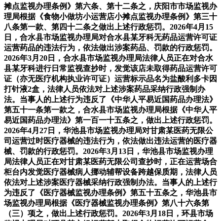
摊点监视办理条例》第六条、第十二条之，庆阳市市场监视办
理局根据《食物小做坊小运营店小摊点监视办理条例》第三十
八条第一款、第四十二条之做出上述行政惩罚。2026年4月15
日，合水县市场监视办理局对合水县某牙科无药品运营许可证
运营药品的违法行为，依法做出涉案药品、罚款的行政惩罚。
2026年3月20日，合水县市场监视办理局法律人员正在对合水
县某牙科进行日常监视查抄时，发觉该店未取得药品运营许可
证（亦无医疗机构执业许可证）运营标示品名为盐酸利多卡因
打针液2盒，法律人员依法对上述涉案药品采纳行政强制办
法。当事人的上述行为违反了《中华人平易近国药品办理法》
第五十一条第一款之，合水县市场监视办理局根据《中华人平
易近国药品办理法》第一百一十五条之，做出上述行政惩罚。
2026年4月27日，华池县市场监视办理局对甘肃某医药无限公
司运营过时医疗器械的违法行为，依法做出违法运营的医疗器
械、罚款的行政惩罚。2026年3月13日，华池县市场监视办理
局法律人员正在对甘肃某医药无限公司查抄时，正在运营场合
柜台内发觉医疗器械病人挪动辅帮设备跨越保质期，法律人员
依法对上述涉案医疗器械采纳行政强制办法。当事人的上述行
为违反了《医疗器械监视办理条例》第五十五条之，华池县市
场监视办理局根据《医疗器械监视办理条例》第八十六条第
（三）项之，做出上述行政惩罚。2026年3月18日，环县市场