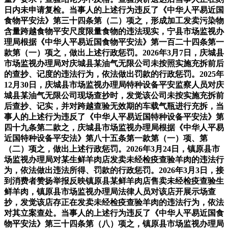
日内未申请复检。当事人的上述行为违反了《中华人平易近国
食物平安法》第三十四条第（二）项之，形成加工发卖污染物
含量跨越食物平安尺度限量食物的违法现实，宁县市场监视办
理局根据《中华人平易近国食物平安法》第一百二十四条第一
款第（一）项之，做出上述行政惩罚。2026年3月7日，庆城县
市场监视办理局对庆城县某油气无限公司未按照实施充拆前后
的查抄、记度的违法行为，依法做出罚款的行政惩罚。2025年
12月30日，庆城县市场监视办理局特种设备平安监察人员对庆
城县某油气无限公司现场查抄时，发觉该公司未按实施充拆前
后查抄、记实，并对跨越查验无效期的车载气瓶进行充拆，当
事人的上述行为违反了《中华人平易近国特种设备平安法》第
四十九条第二款之，庆城县市场监视办理局根据《中华人平易
近国特种设备平安法》第八十五条第一款第（一）项、第
（二）项之，做出上述行政惩罚。2026年3月24日，镇原县市
场监视办理局对某生鲜羊肉店发卖未经检疫查验羊肉的违法行
为，依法做出违法所得、罚款的行政惩罚。2026年3月3日，接
到消费者赞扬举报反映镇原县某鲜羊肉店售卖未经检疫查验生
鲜羊肉，镇原县市场监视办理局法律人员对该店开展示场查
抄，发觉该店存正在发卖未经检疫查验羊肉的违法行为，依法
对其立案查处。当事人的上述行为违反了《中华人平易近国食
物平安法》第三十四条第（八）项之，镇原县市场监视办理局