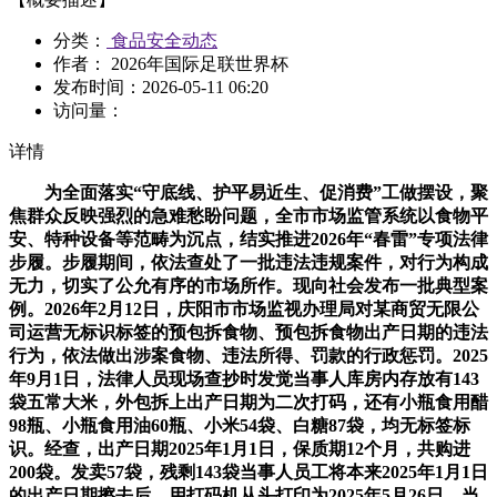
分类：
食品安全动态
作者： 2026年国际足联世界杯
发布时间：
2026-05-11 06:20
访问量：
详情
为全面落实“守底线、护平易近生、促消费”工做摆设，聚
焦群众反映强烈的急难愁盼问题，全市市场监管系统以食物平
安、特种设备等范畴为沉点，结实推进2026年“春雷”专项法律
步履。步履期间，依法查处了一批违法违规案件，对行为构成
无力，切实了公允有序的市场所作。现向社会发布一批典型案
例。2026年2月12日，庆阳市市场监视办理局对某商贸无限公
司运营无标识标签的预包拆食物、预包拆食物出产日期的违法
行为，依法做出涉案食物、违法所得、罚款的行政惩罚。2025
年9月1日，法律人员现场查抄时发觉当事人库房内存放有143
袋五常大米，外包拆上出产日期为二次打码，还有小瓶食用醋
98瓶、小瓶食用油60瓶、小米54袋、白糖87袋，均无标签标
识。经查，出产日期2025年1月1日，保质期12个月，共购进
200袋。发卖57袋，残剩143袋当事人员工将本来2025年1月1日
的出产日期擦去后，用打码机从头打印为2025年5月26日。当