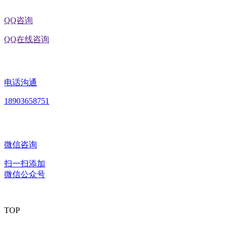
QQ咨询
QQ在线咨询
电话沟通
18903658751
微信咨询
扫一扫添加
微信公众号
TOP