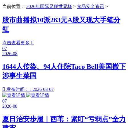
当前位置：
2026年国际足联世界杯
>
食品安全资讯
>
股市曲播拟10派263元A股又现大手笔分
红
点击查看更多

07
2026-08
1644人传染、94人住院Taco Bell美国撤下
涉事生菜国

发布时间： : 2026-08-07
07
2026-08
夏日治安步履｜西苇：紧盯“亏弱点”全力