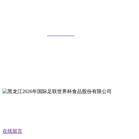
黑龙江2026年国际足联世界杯食品股份有
限公司
全国统一客服热线：
18903658751
地址：哈尔滨南岗区红旗满族乡科技园区
地址：双城经济技术开发区娃哈哈路6号
地址：黑龙江萝北县宝泉岭二九0公路一号
地址：黑龙江省延寿县工业园区北泰山路5号
公众号二维码
在线留言