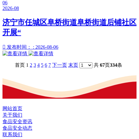
06
2026-08
济宁市任城区阜桥街道阜桥街道后铺社区
开展“

发布时间： : 2026-08-06
首页 1
2
3
4
5
6
7
下一页
末页
共
67
页
334
条
网站首页
关于我们
食品安全资讯
食品安全动态
联系我们