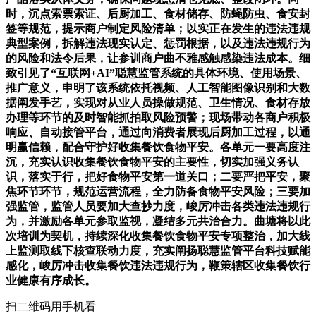
时，沉点索票索证、后厨加工、食材储存、防蝇防虫、食安封
签等规范，提示商户制定风险清单；以实正在发生的违法违规
典型案例，拆解违法现实认定、惩罚根据，以及违法违规行为
的风险和法令后果，让参训商户曲不雅感触感染违法成本。细
致引见了“互联网+AI”聪慧监管系统的具体环境、使用场景、
推广意义，申明了该系统依托视频、人工智能图像识别和大数
据阐发手艺，实现对从业人员操做规范、卫生情况、食材存放
办理等环节的及时智能抓拍取风险预警；现场带动各商户积极
响应、自动接管平台，通过向消费者展现后厨加工过程，以通
明赢信赖，配合守护好收集餐饮食物平安。各单元一要高度注
沉，充实认识收集餐饮食物平安的主要性，切实加强义务认
识，落实于行，把好食物平安第一道关口；二要严把平安，聚
焦环节环节，规范运营流程，全力防备食物平安风险；三要加
强监管，监管人员要加大查抄力度，峻厉冲击各类违法违规行
为，并激励各单元参取监视，凝结多元共治合力。曲塘将以此
次培训为契机，持续深化收集餐饮食物平安专项整治，加大线
上监测取线下核查联动力度，充实阐扬聪慧监管平台科技赋能
感化，峻厉冲击收集餐饮违法违规行为，鞭策辖区收集餐饮行
业健康有序成长。
扫二维码用手机看