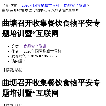
当前位置：
2026年国际足联世界杯
>
食品安全资讯
>
曲塘召开收集餐饮食物平安专题培训暨“互联网
曲塘召开收集餐饮食物平安专
题培训暨“互联网
分类：
食品安全资讯
作者： 2026年国际足联世界杯
发布时间：
2026-07-06 05:57
访问量：
【概要描述】
曲塘召开收集餐饮食物平安专
题培训暨“互联网
【概要描述】