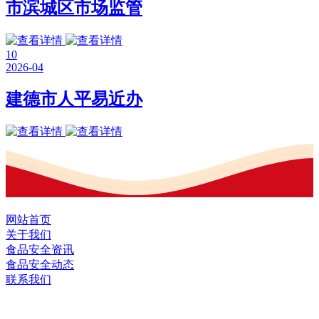
市滨城区市场监管
10
2026-04
建德市人平易近办
网站首页
关于我们
食品安全资讯
食品安全动态
联系我们
黑龙江2026年国际足联世界杯食品股份有