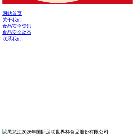
网站首页
关于我们
食品安全资讯
食品安全动态
联系我们
黑龙江2026年国际足联世界杯食品股份有
限公司
全国统一客服热线：
18903658751
地址：哈尔滨南岗区红旗满族乡科技园区
地址：双城经济技术开发区娃哈哈路6号
地址：黑龙江萝北县宝泉岭二九0公路一号
地址：黑龙江省延寿县工业园区北泰山路5号