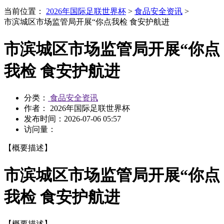
当前位置：
2026年国际足联世界杯
>
食品安全资讯
>
市滨城区市场监管局开展“你点我检 食安护航进
市滨城区市场监管局开展“你点
我检 食安护航进
分类：
食品安全资讯
作者： 2026年国际足联世界杯
发布时间：
2026-07-06 05:57
访问量：
【概要描述】
市滨城区市场监管局开展“你点
我检 食安护航进
【概要描述】