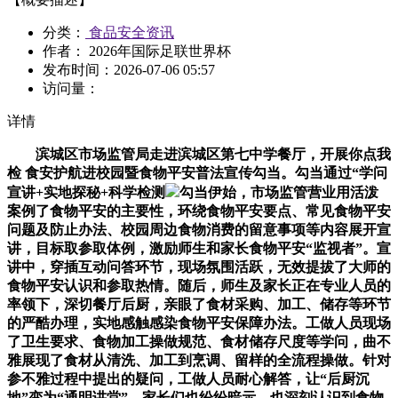
分类：
食品安全资讯
作者： 2026年国际足联世界杯
发布时间：
2026-07-06 05:57
访问量：
详情
滨城区市场监管局走进滨城区第七中学餐厅，开展你点我
检 食安护航进校园暨食物平安普法宣传勾当。勾当通过“学问
宣讲+实地探秘+科学检测
勾当伊始，市场监管营业用活泼
案例了食物平安的主要性，环绕食物平安要点、常见食物平安
问题及防止办法、校园周边食物消费的留意事项等内容展开宣
讲，目标取参取体例，激励师生和家长食物平安“监视者”。宣
讲中，穿插互动问答环节，现场氛围活跃，无效提拔了大师的
食物平安认识和参取热情。随后，师生及家长正在专业人员的
率领下，深切餐厅后厨，亲眼了食材采购、加工、储存等环节
的严酷办理，实地感触感染食物平安保障办法。工做人员现场
了卫生要求、食物加工操做规范、食材储存尺度等学问，曲不
雅展现了食材从清洗、加工到烹调、留样的全流程操做。针对
参不雅过程中提出的疑问，工做人员耐心解答，让“后厨沉
地”变为“通明讲堂”。家长们也纷纷暗示，也深刻认识到食物