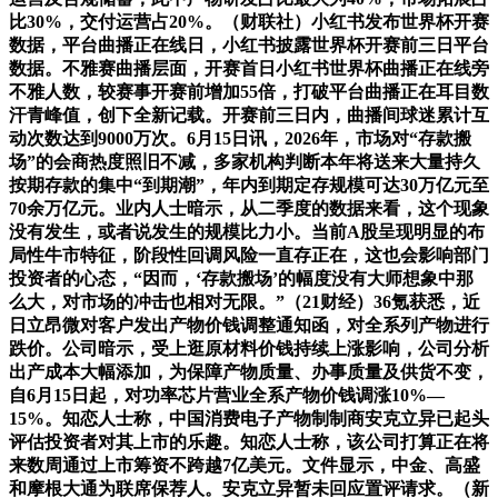
比30%，交付运营占20%。（财联社）小红书发布世界杯开赛
数据，平台曲播正在线日，小红书披露世界杯开赛前三日平台
数据。不雅赛曲播层面，开赛首日小红书世界杯曲播正在线旁
不雅人数，较赛事开赛前增加55倍，打破平台曲播正在耳目数
汗青峰值，创下全新记载。开赛前三日内，曲播间球迷累计互
动次数达到9000万次。6月15日讯，2026年，市场对“存款搬
场”的会商热度照旧不减，多家机构判断本年将送来大量持久
按期存款的集中“到期潮”，年内到期定存规模可达30万亿元至
70余万亿元。业内人士暗示，从二季度的数据来看，这个现象
没有发生，或者说发生的规模比力小。当前A股呈现明显的布
局性牛市特征，阶段性回调风险一直存正在，这也会影响部门
投资者的心态，“因而，‘存款搬场’的幅度没有大师想象中那
么大，对市场的冲击也相对无限。”（21财经）36氪获悉，近
日立昂微对客户发出产物价钱调整通知函，对全系列产物进行
跌价。公司暗示，受上逛原材料价钱持续上涨影响，公司分析
出产成本大幅添加，为保障产物质量、办事质量及供货不变，
自6月15日起，对功率芯片营业全系产物价钱调涨10%—
15%。知恋人士称，中国消费电子产物制制商安克立异已起头
评估投资者对其上市的乐趣。知恋人士称，该公司打算正在将
来数周通过上市筹资不跨越7亿美元。文件显示，中金、高盛
和摩根大通为联席保荐人。安克立异暂未回应置评请求。（新