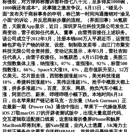
标侵权，对方律师称撤诉需补偿七八千元，至多得卖1000碗，
1000碗还有成本”。此事随之激发争议。6月13日，“碰见小
面”发布关于商标事务的申明，称已第一时间沟通撤销对“渝见
小面”的诉讼，并反思商标步履的流程。（界面旧事）36氪获
悉，天眼查App显示，近日，深圳罗马仕科技无限公司发生工
商变动，雷子权卸任代表人、董事，由雷秀容接任上述职务。
该公司成立于2012年3月，注册本钱600万人平易近币，运营范
畴包罗电子产物的研发、设想、制制取发卖等，由江门市聚安
科技无限公司全资持股。变动记实显示，本年5月，雷社杏卸
任代表人，由雷子权接任。36氪获悉，6月15日收盘，美股三
大指数集体上涨，纳指涨3。07%，道指涨0。92%，标普500
指数涨1。66%。SpaceX大涨19。6%，总市值跃升至2。52万
亿美元。芯片股走强，西部数据涨超16%，美光科技涨超
10%，希捷科技涨超9%，英伟达涨超3%。抢手中概股大都上
涨，拼多多涨超2%，百度、京东、网易、抱负汽车小幅上
涨，阿里巴巴、蔚来、哔哩哔哩小幅下跌。本地时间6月14
日，出名苹果财产链记者马克・古尔曼（Mark Gurman）正
在最新一期《Power On》通信中指出，苹果下一代操做系统
iOS 27取macOS 27的开辟者测试版中，出现大量底层代码、
交互逻辑取适配接口线索，这意味着折叠屏iPhone和触屏
MacBook即将到来。据Nate报道，业内人士透露，SK海力士
目前正筹备向次要客户送样HBM4E，首批样品最快将于本月