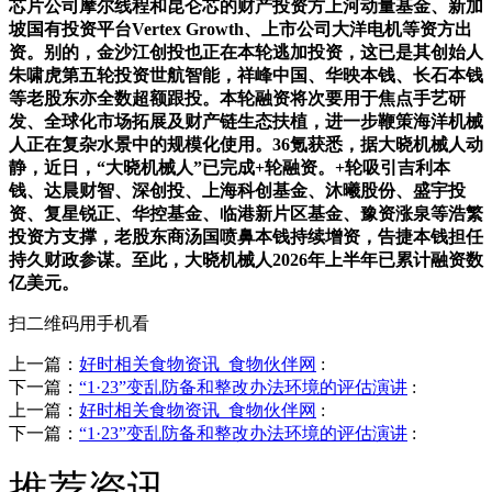
芯片公司摩尔线程和昆仑芯的财产投资方上河动量基金、新加
坡国有投资平台Vertex Growth、上市公司大洋电机等资方出
资。别的，金沙江创投也正在本轮逃加投资，这已是其创始人
朱啸虎第五轮投资世航智能，祥峰中国、华映本钱、长石本钱
等老股东亦全数超额跟投。本轮融资将次要用于焦点手艺研
发、全球化市场拓展及财产链生态扶植，进一步鞭策海洋机械
人正在复杂水景中的规模化使用。36氪获悉，据大晓机械人动
静，近日，“大晓机械人”已完成+轮融资。+轮吸引吉利本
钱、达晨财智、深创投、上海科创基金、沐曦股份、盛宇投
资、复星锐正、华控基金、临港新片区基金、豫资涨泉等浩繁
投资方支撑，老股东商汤国喷鼻本钱持续增资，告捷本钱担任
持久财政参谋。至此，大晓机械人2026年上半年已累计融资数
亿美元。
扫二维码用手机看
上一篇：
好时相关食物资讯_食物伙伴网
:
下一篇：
“1·23”变乱防备和整改办法环境的评估演讲
:
上一篇：
好时相关食物资讯_食物伙伴网
:
下一篇：
“1·23”变乱防备和整改办法环境的评估演讲
:
推荐资讯