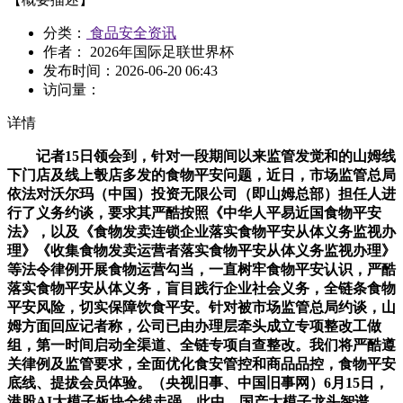
分类：
食品安全资讯
作者： 2026年国际足联世界杯
发布时间：
2026-06-20 06:43
访问量：
详情
记者15日领会到，针对一段期间以来监管发觉和的山姆线
下门店及线上彀店多发的食物平安问题，近日，市场监管总局
依法对沃尔玛（中国）投资无限公司（即山姆总部）担任人进
行了义务约谈，要求其严酷按照《中华人平易近国食物平安
法》，以及《食物发卖连锁企业落实食物平安从体义务监视办
理》《收集食物发卖运营者落实食物平安从体义务监视办理》
等法令律例开展食物运营勾当，一直树牢食物平安认识，严酷
落实食物平安从体义务，盲目践行企业社会义务，全链条食物
平安风险，切实保障饮食平安。针对被市场监管总局约谈，山
姆方面回应记者称，公司已由办理层牵头成立专项整改工做
组，第一时间启动全渠道、全链专项自查整改。我们将严酷遵
关律例及监管要求，全面优化食安管控和商品品控，食物平安
底线、提拔会员体验。（央视旧事、中国旧事网）6月15日，
港股AI大模子板块全线走强，此中，国产大模子龙头智谱