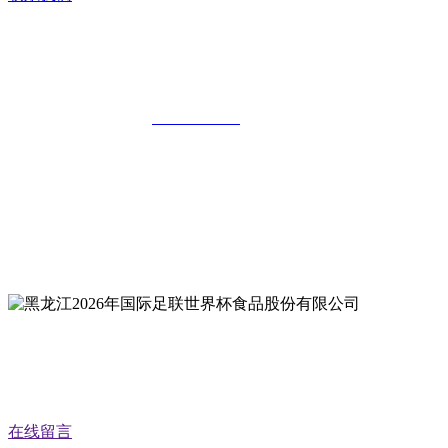
黑龙江2026年国际足联世界杯食品股份有
限公司
全国统一客服热线：
18903658751
地址：哈尔滨南岗区红旗满族乡科技园区
地址：双城经济技术开发区娃哈哈路6号
地址：黑龙江萝北县宝泉岭二九0公路一号
地址：黑龙江省延寿县工业园区北泰山路5号
公众号二维码
在线留言