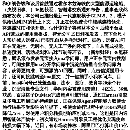
和伊朗告竣和谈后首艘通过霍尔木兹海峡的大型能源运输船。
（央视旧事、）36氪获悉，智谱港交所通知布告，董事会欣然
颁布发表，本公司已推出最新一代旗舰模子GLM-5。2，模子
供给达到1M的长上下文，并正在长程使命中继续连结领先，
将遵照MIT和谈开源。估计该模子将帮益本公司后续平台及
API营业的挪用量提拔。智元公司15日颁布发表，旗下全尺寸
人形机械人远征A3已实现自从乒乓球对打。据悉，远征A3可
正在无遥控、无脚本、无人工干涉的环境下，自从完成视觉、
轨迹预测、活动规划和击球节制等环节。（新华财经）36氪获
悉，腾讯颁布发表元宝接入ima学问库。用户正在元宝内搜刮
时，可间接挪用ima公开学问库中沉淀的海量专业学问库内
容，获得更精准、可溯源的AI回覆。同时，点击信源援用卡
片，还可间接跳转至ima原文，并一键插手小我学问库。目
前，ima学问号已笼盖金融、法令、医疗、教育等20余个行
业，沉淀海量专业文件，学问内容被使用跨越1。4亿次。36氪
获悉，百度搭子DuMate完成焦点引擎升级，通过Harness引擎
及多项工程层面的持续调优，正在保障Agent智能能力取使命
施行结果不受影响的前提下，将使命施行过程中的Token耗损
降低75%，对使用户积分耗损也响应削减75%。这也是国内通
用智能体产物中，初次通过Harness引擎及工程优化实现使命
耗损大幅下降。近日，有市场动静称，阿里巴巴打算出价15亿