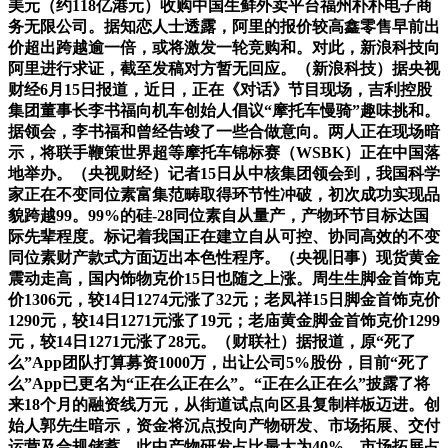
美元（约118亿港元）收购中国生鲜外卖平台福州朴朴电子商
务无限公司。据知恋人士透露，阿里的报价较高鑫零售早前出
价超出跨越逾一倍，或将激发一轮竞购和。对此，新浪科技向
阿里进行求证，截至发稿对方暂无回应。（新浪科技）据央视
财经6月15日报道，近日，正在《对话》节目现场，吉利控股
集团董事长李书福向机车创始人倡议“摩托车慢骑”趣味挑和。
据领会，李书福和曾经告竣了一些合做意向。两人正在现场暗
示，将联手鞭策世界超等摩托车锦标赛（WSBK）正在中国落
地举办。（央视财经）记者15日从中核集团领会到，我国科学
家正在不变同位素富集范畴取得环节性冲破，初次成功实现品
貌跨越99。99%的硅-28同位素自从量产，产物环节目标达国
际先辈程度。标记着我国正在建立自从可控、协同高效的不变
同位素财产款式方面迈出本色性程序。（央视旧事）现货黄金
震动走高，国内饰物克价15日也随之上涨。周生生脚金首饰克
价1306元，较14日1274元涨了32元；老凤祥15日脚金首饰克价
1290元，较14日1271元涨了19元；老庙黄金脚金首饰克价1299
元，较14日1271元涨了28元。（财联社）据报道，原“死了
么”App团队打算募资1000万，出让公司5%股份，目前“死了
么”App已更名为“正在么正在么”。“正在么正在么”披露了将
来18个月的融资线万元，从街道试点向区县复制样板迈进。创
始人郭先生暗示，资金将沉点投向产物研发、市场拓展、交付
运营及合规储蓄，此中产物研发占比最大为40%，市场拓展占