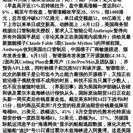
（早盘高开近15%后持续拉升，盘中最高涨幅一度达到47。
6%，截至午市收盘，智谱涨幅收窄至28。35%，报1408港
元，总市值冲破6277亿港元，单日成交额超52。08亿港元，创
下上市以来单日成交新高。动静面上，6月12日，美国商务部
根据出口管制相关授权，要求人工智能公司Anthropic暂停向
所有外国国平易近（非论其身正在美国境内或境外）供给其最
新旗舰模子Claude Fable 5取Claude Mythos 5的拜候权限。
Anthropic收到美国出口管制后，中国模子厂商敏捷跟进、颁
布发表全量。6月13日，智谱颁布发表旗下开源旗舰GLM-5。
2面向其Coding Plan全量用户（Lite/Pro/Max及团队版），并
预告API上线，同时称模子权沉按MIT和谈开源。智谱暗示，
此次的新模子是公司迄今为止能力最强的开源模子，又指正在
前沿模子俄然变得不成用的时辰，科技不应当只属于少数人，
也不应当被随时收回。（界面旧事）因为美国和伊朗确认告竣
和谈及霍尔木兹海峡估计很快从头，国际原油期货14日正在起
头新一周买卖后价钱显著走低。截至美东时间14日下战书6时
15分，纽约商品买卖所7月交货的轻质原油期货价钱最低降至
每桶80。25美元，跌幅达5。45%；8月交货的伦敦布伦特原油
期货价钱一度跌至每桶83。51美元，跌幅为4。37%。另据国
际航运消息平台“海通网坐”显示的船舶逃踪数据，液化天然气
运输船“迪沙”号15日通过霍尔木兹海峡进入阿曼湾。这是美国