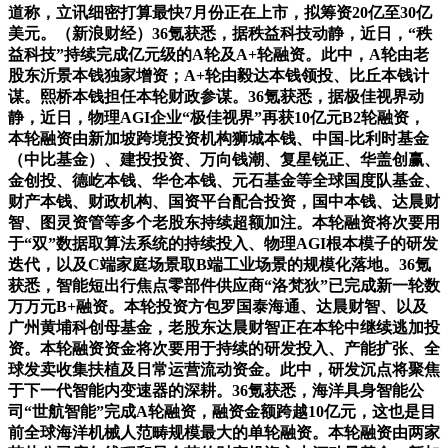
道称，立讯细密打算最快7月份正在上市，拟筹资20亿至30亿
美元。（新浪财经）36氪获悉，据秩益科技动静，近日，“秩
益科技”持续完成亿元级的A轮及A+轮融资。此中，A轮由老
股东沂景本钱独家增资；A+轮由毅达本钱领投、比丘本钱计
谋。熙桥本钱担任本轮财政参谋。36氪获悉，据极佳视界动
静，近日，物理AGI企业“极佳视界”再获10亿元B2轮融资，
本轮融资由新加坡跨境投资机构狮城本钱、中国-比利时基金
（中比基金）、建投投资、万向钱潮、复星锐正、华盖创赢、
金创投、德屹本钱、华仓本钱、元石基金等全球国度队基金、
财产本钱、财政机构、国资平台配合投资，国中本钱、达晨财
智、图灵资管等多个老股东持续超额加注。本轮融资将次要用
于“双”数据取算法系统的持续投入、物理AGI根本模子的研发
迭代，以及C端家庭场景取B端工业场景的规模化落地。36氪
获悉，智能短出行焦点零部件供应商“洛梵狄”已完成新一轮数
万万元B+融资。本轮投资方包罗国泰海通、达晨财智、以及
广州黄埔科创母基金，老股东达晨财智正在本轮中继续逃加投
资。本轮融资资金将次要用于持续的研发投入、产能扩张、全
球发卖收集扶植及日常运营流动资金。此中，研发沉点将聚焦
于下一代智能内变速器的深耕。36氪获悉，海洋具身智能公
司“世航智能”完成A轮融资，融资金额跨越10亿元，这也是目
前全球海洋机械人范畴规模最大的单轮融资。本轮融资由两家