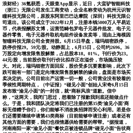
浪财经）36氪获悉，天眼查App显示，近日，大蛮驴智能科技
（浙江）无限公司发生工商变动，企业名称变动为杭州元识智
瞳科技无限公司，原股东阿里巴巴达摩院（深圳）科技无限公
司退出。该公司成立于2022年12月，注册本钱5000万人平易近
币，代表报酬苏文博，运营范畴包罗电子元器件批发、电子元
器件零售、电子元器件取机电组件设备发卖等，现由上海模因
智瞳科技无限公司全资持股。6月15日早盘，瑞玛细密跌停，
跌停价报29。59元/股。动静面上，6月15日，公司约2696。36
万股定向增发限售股解禁，占总股本18。01%。刊行价为23。
44元/股，当前股价取刊行价比拟存正在溢价，市场抛压较
大。对此，瑞玛细密方面回应，股价受多沉要素影响，此次下
跌可能有一部门是定向增发限售股解禁的缘由，盘面是市场买
卖决定的。公司目前出产运营一切一般，公司营业没有较着的
季候性周期特点，（中证报）“碰见小面”创始人宋奇6月15日
发布致“渝见小面”的一封信，就“商标风浪”道歉。信中
称，“这两天，我闭门思过，想着除了报歉我到底还能做点什
么。于是，我和团队决定将我们已注册的第35类‘渝见小面’商
标无偿赠予你们，你们能够不消改换招牌而安心利用。若是你
们还需要继续申请第43类商标（目前能够申请注册）或者还有
其他方面的需要，我们也很情愿供给需要的帮帮。”据报道，
河南南阳一家“渝见小面”餐饮店被连锁品牌“碰见小面”告状商