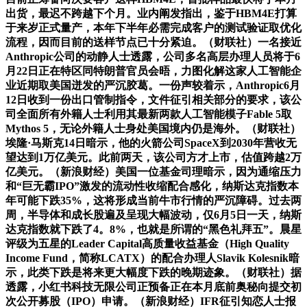
出货，最迟不跨越下个月。业内阐发指出，鉴于HBM4E打算
于来岁正式量产，本年下半年必需完成客户的测试验证取优化
流程，因而目前的送样节点已十分紧迫。（财联社）一名接近
Anthropic公司的动静人士透露，公司多名高层办理人员将于6
月22日正在特区同特朗普官员会晤，力图化解这家人工智能企
业近期取美国迸发的严沉胶葛。一份声较着示，Anthropic6月
12日收到一份出口管制指令，文件征引相关部分的要求，该公
司全面所有外籍人士利用其最新两款人工智能模子Fable 5取
Mythos 5，无论外籍人士身处美国境内仍是海外。（财联社）
埃隆·马斯克14日暗示，他的火箭公司SpaceX到2030年营收无
望达到1万亿美元。此前两天，该公司方才上市，估值跨越2万
亿美元。（新浪财经）美国一位基金司理暗示，因为通缩压力
和“巨无霸IPO”激发的流动性收缩配合感化，纳斯达克指数本
年可能下跌35%，这将形成当前牛市行情的严沉障碍。过去两
周，半导体和成长股遍及呈现大幅波动，仅6月5日一天，纳斯
达克指数就下跌了4。8%，也就是所谓的“黑色礼拜五”。晨星
评级为五星的Leader Capital高质量收益基金（High Quality
Income Fund，简称LCATX）的配合办理人Slavik Kolesnik暗
示，此类下跌是将来更大幅度下跌的晚期迹象。（财联社）据
透露，小红书科技无限公司正预备正在本月底前奥秘向提交初
次公开募股（IPO）申请。（新浪财经）IFR征引知恋人士报