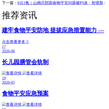
下一篇：
8点1氪｜山姆总部因食物平安问题被约谈；智谱股
:
推荐资讯
建牢食物平安防地 提拔应急措置能力 —
点击查看更多

17
2026-06
长儿园膳管会轨制
19
2026-05
食物平安应急预案