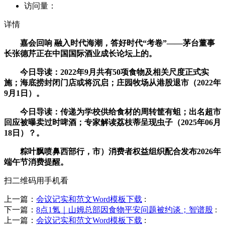
访问量：
详情
嘉会回响 融入时代海潮，答好时代“考卷”——茅台董事
长张德芹正在中国国际酒业成长论坛上的。
今日导读：2022年9月共有50项食物及相关尺度正式实
施；海底捞封闭门店或将沉启；庄园牧场从港股退市（2022年
9月1日）。
今日导读：传递为学校供给食材的周转筐有蛆；出名超市
回应被曝卖过时啤酒；专家解读荔枝蒂呈现虫子（2025年06月
18日）？。
粽叶飘喷鼻西部行，市）消费者权益组织配合发布2026年
端午节消费提醒。
扫二维码用手机看
上一篇：
会议记实和范文Word模板下载
:
下一篇：
8点1氪｜山姆总部因食物平安问题被约谈；智谱股
:
上一篇：
会议记实和范文Word模板下载
: