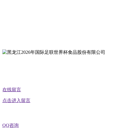
地址：哈尔滨南岗区红旗满族乡科技园区
地址：双城经济技术开发区娃哈哈路6号
地址：黑龙江萝北县宝泉岭二九0公路一号
地址：黑龙江省延寿县工业园区北泰山路5号
公众号二维码
在线留言
点击进入留言
QQ咨询