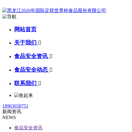
网站首页
关于我们

食品安全资讯

食品安全动态

联系我们

18903658751
新闻资讯
NEWS
食品安全资讯