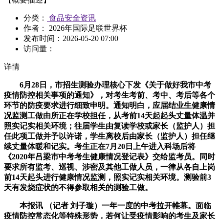
分类：
食品安全资讯
作者： 2026年国际足联世界杯
发布时间：
2026-05-20 07:00
访问量：
详情
6月28日，市招生测验办理核心下发《关于做好我市中考
疫情防控相关事项的通知》，对考生考前、考中、考后等各个
环节的防疫要求进行细致申明。通知明白，应届结业生健康情
况监测工做由所正在学校担任，从考前14天起起头丈量体温并
照实记实相关环境；往届学生由复读学校或家长（监护人）担
任此项工做并予以许诺，学生离校后由家长（监护人）担任继
续丈量体暖和记实。考生正在7月20日上午进入科场后将
《2020年吕梁市中考考生健康情况登记表》交给监考员。同时
要求所有监考、巡视、涉密及其他工做人员，一律从各自上岗
前14天起头进行健康情况监测，照实记实相关环境。测验前3
天有发烧症状的不得参取相关的测验工做。
本报讯 （记者 刘子璇）一年一度的中考拉开帷幕。面临
疫情防控常态化等特殊形势，若何让受疫情影响的考生及家长