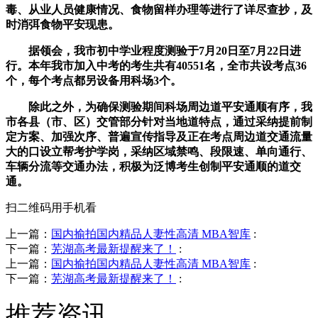
毒、从业人员健康情况、食物留样办理等进行了详尽查抄，及
时消弭食物平安现患。
据领会，我市初中学业程度测验于7月20日至7月22日进
行。本年我市加入中考的考生共有40551名，全市共设考点36
个，每个考点都另设备用科场3个。
除此之外，为确保测验期间科场周边道平安通顺有序，我
市各县（市、区）交管部分针对当地道特点，通过采纳提前制
定方案、加强次序、普遍宣传指导及正在考点周边道交通流量
大的口设立帮考护学岗，采纳区域禁鸣、段限速、单向通行、
车辆分流等交通办法，积极为泛博考生创制平安通顺的道交
通。
扫二维码用手机看
上一篇：
国内揄拍国内精品人妻性高清 MBA智库
:
下一篇：
芜湖高考最新提醒来了！
:
上一篇：
国内揄拍国内精品人妻性高清 MBA智库
:
下一篇：
芜湖高考最新提醒来了！
:
推荐资讯