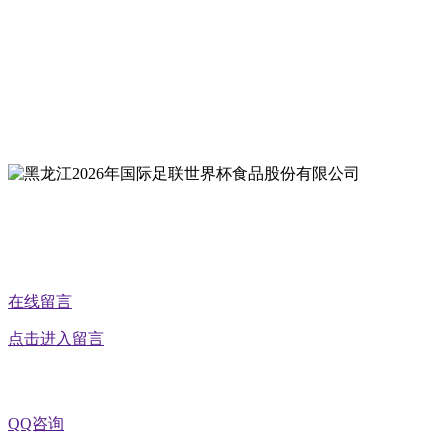
地址：哈尔滨南岗区红旗满族乡科技园区
地址：双城经济技术开发区娃哈哈路6号
地址：黑龙江萝北县宝泉岭二九0公路一号
地址：黑龙江省延寿县工业园区北泰山路5号
公众号二维码
在线留言
点击进入留言
QQ咨询