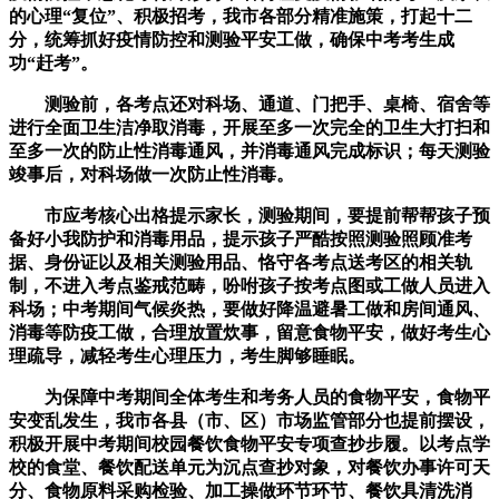
的心理“复位”、积极招考，我市各部分精准施策，打起十二
分，统筹抓好疫情防控和测验平安工做，确保中考考生成
功“赶考”。
测验前，各考点还对科场、通道、门把手、桌椅、宿舍等
进行全面卫生洁净取消毒，开展至多一次完全的卫生大打扫和
至多一次的防止性消毒通风，并消毒通风完成标识；每天测验
竣事后，对科场做一次防止性消毒。
市应考核心出格提示家长，测验期间，要提前帮帮孩子预
备好小我防护和消毒用品，提示孩子严酷按照测验照顾准考
据、身份证以及相关测验用品、恪守各考点送考区的相关轨
制，不进入考点鉴戒范畴，吩咐孩子按考点图或工做人员进入
科场；中考期间气候炎热，要做好降温避暑工做和房间通风、
消毒等防疫工做，合理放置炊事，留意食物平安，做好考生心
理疏导，减轻考生心理压力，考生脚够睡眠。
为保障中考期间全体考生和考务人员的食物平安，食物平
安变乱发生，我市各县（市、区）市场监管部分也提前摆设，
积极开展中考期间校园餐饮食物平安专项查抄步履。以考点学
校的食堂、餐饮配送单元为沉点查抄对象，对餐饮办事许可天
分、食物原料采购检验、加工操做环节环节、餐饮具清洗消