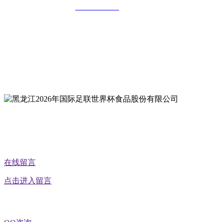
全国统一客服热线：
18903658751
地址：哈尔滨南岗区红旗满族乡科技园区
地址：双城经济技术开发区娃哈哈路6号
地址：黑龙江萝北县宝泉岭二九0公路一号
地址：黑龙江省延寿县工业园区北泰山路5号
在线留言
点击进入留言