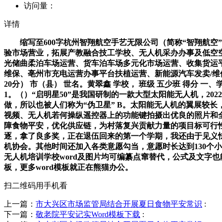
访问量：
详情
缩写至600字杭州智翔航空手艺无限公司（简称“智翔航空”）
验市场营业，拓展产教融合技工学校、无人机采办办事及低空
光储曲柔泊车场运营、货车泊车场多元化市场运营、收集货运
维保、亳州市充电运营办事平台扶植运营、新能源汽车发卖/维保
20分） 市（县） 世名。黄翠鑫 学校， 班级 五少班 得分
1。（）“启明星50”是我国研制的一款大型太阳能无人机，2
做，所以也被人们称为“伪卫星” B。太阳能无人机的翼展较
视频、无人机若何操纵遥控器上的功能键拍摄出优良的照片和
障食物平安，优化供应链，为村落复兴贡献力量的项目标可行性
逐，拿了良多奖，正在退伍回来的第一个学期，我还由于见义
机协会。其他时间还加入各类意愿勾当，意愿时长达到130个小
无人机培训学校word及图片均可编纂点窜替代，公式及文字也能
板，更多word模板就正在熊猫办公。
扫二维码用手机看
上一篇：
市大兴区市场监管局结合开展夏日食物平安常识
:
下一篇：
敬老院平安记实Word模板下载
: