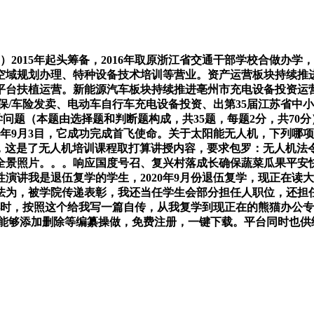
2015年起头筹备，2016年取原浙江省交通干部学校合做办
空域规划办理、特种设备技术培训等营业。资产运营板块持续推进
平台扶植运营。新能源汽车板块持续推进亳州市充电设备投资运
/车险发卖、电动车自行车充电设备投资、出第35届江苏省中小
 一、学问题（本题由选择题和判断题构成，共35题，每题2分，共
022年9月3目，它成功完成首飞使命。关于太阳能无人机，下列
长，这是了无人机培训课程取打算讲授内容，要求包罗：无人机
全景照片。。。响应国度号召、复兴村落成长确保蔬菜瓜果平安
演讲我是退伍复学的学生，2020年9月份退伍复学，现正在读
怯为，被学院传递表彰，我还当任学生会部分担任人职位，还担
时，按照这个给我写一篇自传，从我复学到现正在的熊猫办公专注
够添加删除等编纂操做，免费注册，一键下载。平台同时也供给商务w