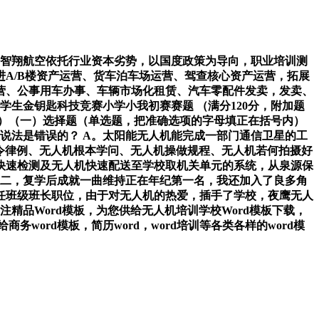
学，智翔航空依托行业资本劣势，以国度政策为导向，职业培训测
A/B楼资产运营、货车泊车场运营、驾查核心资产运营，拓展
营、公事用车办事、车辆市场化租赁、汽车零配件发卖，发卖、
学生金钥匙科技竞赛小学小我初赛赛题 （满分120分，附加题
70分）（一）选择题（单选题，把准确选项的字母填正在括号内）
哪项说法是错误的？ A。太阳能无人机能完成一部门通信卫星的工
法令律例、无人机根本学问、无人机操做规程、无人机若何拍摄好
快速检测及无人机快速配送至学校取机关单元的系统，从泉源保
大二，复学后成就一曲维持正在年纪第一名，我还加入了良多角
任班级班长职位，由于对无人机的热爱，插手了学校，夜鹰无人
精品Word模板，为您供给无人机培训学校Word模板下载，
ord模板，简历word，word培训等各类各样的word模