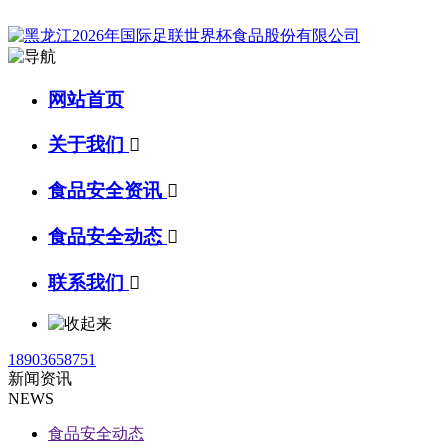
网站首页
关于我们

食品安全资讯

食品安全动态

联系我们

18903658751
新闻资讯
NEWS
食品安全动态