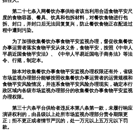
担任人。
第二十七条入网餐饮办事供给者该当利用合适食物平安尺
度的食物容器、餐具、饮具和包拆材料，对餐饮食物进行包
拆、封口，并封口后无法回复复兴，防止餐饮食物正在配送过
程中遭到污染。
为了加强收集餐饮办事食物平安监视办理，督促收集餐饮
办事运营者落实食物平安从体义务，食物平安，按照《中华人
平易近国食物平安法》、《中华人平易近国电子商务法》等法
令、行规，制定本。
除本对收集餐饮办事食物平安监视办理权限还有外，省级
市场监视办理部分能够按照收集餐饮办事运营者的运营规模和
食物平安风险情况，并连系食物平安风险办理现实，确定本行
政区域内各级市场监视办理部分的收集餐饮办事食物平安监视
办理权限。
第三十六条平台供给者违反本第八条第一款，未履行响应
演讲权利的，由县级以上处所市场监视办理部分责令期限更
正；拒不更正或者情节严沉的，处一万元以上五万元以下罚
款。