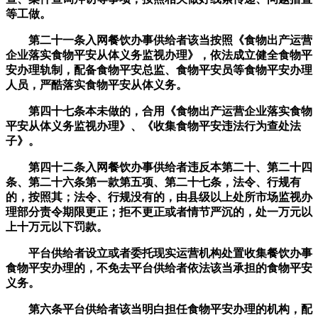
等工做。
第二十一条入网餐饮办事供给者该当按照《食物出产运营
企业落实食物平安从体义务监视办理》，依法成立健全食物平
安办理轨制，配备食物平安总监、食物平安员等食物平安办理
人员，严酷落实食物平安从体义务。
第四十七条本未做的，合用《食物出产运营企业落实食物
平安从体义务监视办理》、《收集食物平安违法行为查处法
子》。
第四十二条入网餐饮办事供给者违反本第二十、第二十四
条、第二十六条第一款第五项、第二十七条，法令、行规有
的，按照其；法令、行规没有的，由县级以上处所市场监视办
理部分责令期限更正；拒不更正或者情节严沉的，处一万元以
上十万元以下罚款。
平台供给者设立或者委托现实运营机构处置收集餐饮办事
食物平安办理的，不免去平台供给者依法该当承担的食物平安
义务。
第六条平台供给者该当明白担任食物平安办理的机构，配