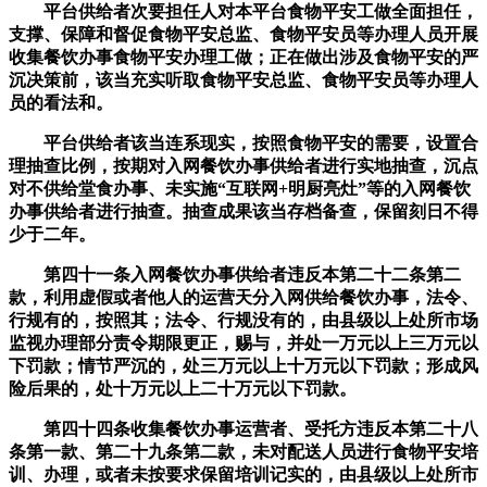
平台供给者次要担任人对本平台食物平安工做全面担任，
支撑、保障和督促食物平安总监、食物平安员等办理人员开展
收集餐饮办事食物平安办理工做；正在做出涉及食物平安的严
沉决策前，该当充实听取食物平安总监、食物平安员等办理人
员的看法和。
平台供给者该当连系现实，按照食物平安的需要，设置合
理抽查比例，按期对入网餐饮办事供给者进行实地抽查，沉点
对不供给堂食办事、未实施“互联网+明厨亮灶”等的入网餐饮
办事供给者进行抽查。抽查成果该当存档备查，保留刻日不得
少于二年。
第四十一条入网餐饮办事供给者违反本第二十二条第二
款，利用虚假或者他人的运营天分入网供给餐饮办事，法令、
行规有的，按照其；法令、行规没有的，由县级以上处所市场
监视办理部分责令期限更正，赐与，并处一万元以上三万元以
下罚款；情节严沉的，处三万元以上十万元以下罚款；形成风
险后果的，处十万元以上二十万元以下罚款。
第四十四条收集餐饮办事运营者、受托方违反本第二十八
条第一款、第二十九条第二款，未对配送人员进行食物平安培
训、办理，或者未按要求保留培训记实的，由县级以上处所市