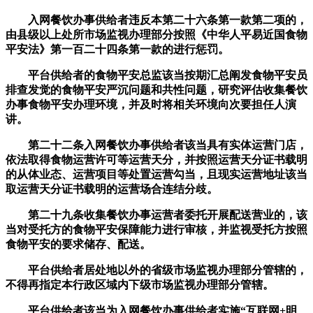
入网餐饮办事供给者违反本第二十六条第一款第二项的，
由县级以上处所市场监视办理部分按照《中华人平易近国食物
平安法》第一百二十四条第一款的进行惩罚。
平台供给者的食物平安总监该当按期汇总阐发食物平安员
排查发觉的食物平安严沉问题和共性问题，研究评估收集餐饮
办事食物平安办理环境，并及时将相关环境向次要担任人演
讲。
第二十二条入网餐饮办事供给者该当具有实体运营门店，
依法取得食物运营许可等运营天分，并按照运营天分证书载明
的从体业态、运营项目等处置运营勾当，且现实运营地址该当
取运营天分证书载明的运营场合连结分歧。
第二十九条收集餐饮办事运营者委托开展配送营业的，该
当对受托方的食物平安保障能力进行审核，并监视受托方按照
食物平安的要求储存、配送。
平台供给者居处地以外的省级市场监视办理部分管辖的，
不得再指定本行政区域内下级市场监视办理部分管辖。
平台供给者该当为入网餐饮办事供给者实施“互联网+明