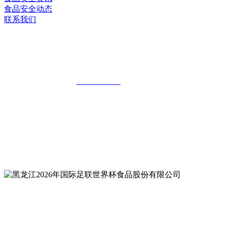
食品安全动态
联系我们
黑龙江2026年国际足联世界杯食品股份有
限公司
全国统一客服热线：
18903658751
地址：哈尔滨南岗区红旗满族乡科技园区
地址：双城经济技术开发区娃哈哈路6号
地址：黑龙江萝北县宝泉岭二九0公路一号
地址：黑龙江省延寿县工业园区北泰山路5号
公众号二维码