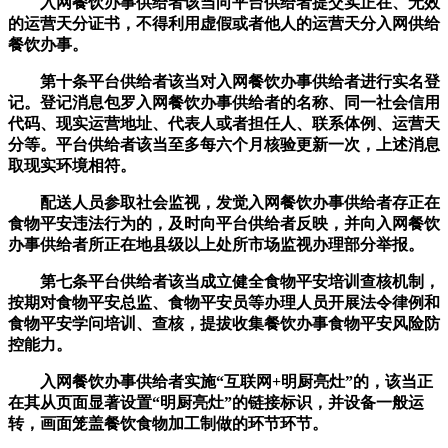
入网餐饮办事供给者该当向平台供给者提交实正在、无效
的运营天分证书，不得利用虚假或者他人的运营天分入网供给
餐饮办事。
第十条平台供给者该当对入网餐饮办事供给者进行实名登
记。登记消息包罗入网餐饮办事供给者的名称、同一社会信用
代码、现实运营地址、代表人或者担任人、联系体例、运营天
分等。平台供给者该当至多每六个月核验更新一次，上述消息
取现实环境相符。
配送人员参取社会监视，发觉入网餐饮办事供给者存正在
食物平安违法行为的，及时向平台供给者反映，并向入网餐饮
办事供给者所正在地县级以上处所市场监视办理部分举报。
第七条平台供给者该当成立健全食物平安培训查核机制，
按期对食物平安总监、食物平安员等办理人员开展法令律例和
食物平安学问培训、查核，提拔收集餐饮办事食物平安风险防
控能力。
入网餐饮办事供给者实施“互联网+明厨亮灶”的，该当正
在其从页面显著设置“明厨亮灶”的链接标识，并设备一般运
转，画面笼盖餐饮食物加工制做的环节环节。