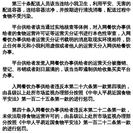
第三十条配送人员该当连结小我卫生，利用平安、无害的
配送容器，连结容器洁净，并按期进行清洗消毒，配送过程中
食物不受污染。
平台供给者该当通过实地核查等体例，对入网餐饮办事供
给者的食物运营许可证等运营天分证书进行本色性审查，入网
餐饮办事供给者运营天分证书载明的消息取现实环境相符，防
止任何单元和小我利用虚假或者他人的运营天分入网供给餐饮
办事。
平台供给者发觉入网餐饮办事供给者的运营天分被撤销、
登记、吊销或者刻日届满的，该当当即遏制供给收集买卖平台
办事。
入网餐饮办事供给者违反本第二十六条第一款第四项的，
由县级以上处所市场监视办理部分按照《中华人平易近国食物
平安法》第一百二十五条第一款的进行惩罚。
第四十条入网餐饮办事供给者违反本第二十二条第一款，
未依法取得食物运营许可的，由县级以上处所市场监视办理部
分按照《中华人平易近国食物平安法》第一百二十二条第一款
的进行惩罚。