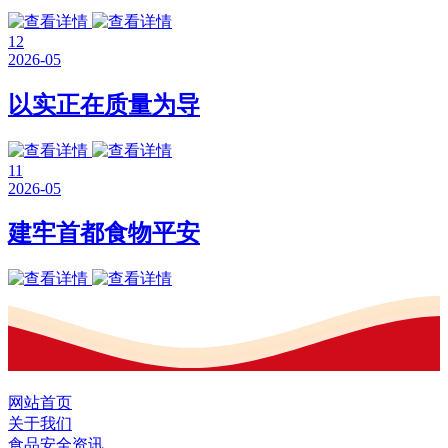
12
2026-05
以实正在质量为导
11
2026-05
建牢首都食物平安
网站首页
关于我们
食品安全资讯