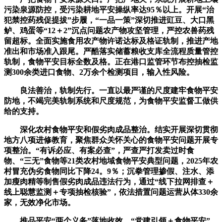
污染泉源防控，受污染耕地平安操纵率达95％以上。开展“治
犯禁控药残促提拔”步履，“一品一策”深切推进豇豆、大口黑
鲈、鸡蛋等“12＋2”沉点问题农产物攻坚管理，严控农兽药残
留超标。全面实施食用农产物许诺达标及格证轨制，推进产地
准出和市场准入跟尾。严酷落实储蓄粮收支库全流程质量管控
轨制，食物平安目标全数及格。正在港口监管环节布控抽检监
测300余类进口食物、2万余个检测项目，输入性风险。
良法善治，轨制先行。一直以最严谨的尺度建牢食物平安
防地，不竭完美轨制系统和尺度规范，为食物平安监督工做供
给的支持。
深化农村食物平安和假劣肉成品整治。结实开展深切贯彻
地方八项进修教育，聚焦群众关怀关心的食物平安问题开展专
项整治。“有诉必应、有案必查”，严查严打发卖过时食
物、“三无”食物等21类农村地域食物平安典型问题，2025年农
村冒充伪劣食物同比下降24。9％；沉拳管理掺假、注水、添
加瘦肉精等制售假劣肉成品违法行为，通过“线下拉网排查＋
线上聪慧监测＋专项抽检核验”，依法措置问题运营从体330余
家，无效净化市场。
推品平安“两个义务”落地收效。“党建引领＋食物平安”，