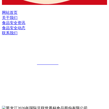
网站首页
关于我们
食品安全资讯
食品安全动态
联系我们
黑龙江2026年国际足联世界杯食品股份有
限公司
全国统一客服热线：
18903658751
地址：哈尔滨南岗区红旗满族乡科技园区
地址：双城经济技术开发区娃哈哈路6号
地址：黑龙江萝北县宝泉岭二九0公路一号
地址：黑龙江省延寿县工业园区北泰山路5号