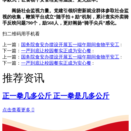
阐扬社会监视力量。党建引领织密新就业群体参取社会监
视的收集，鞭策平台成立“随手拍＋励”机制，累计查实外卖骑
手反映问题790个，励568人，更好阐扬“骑手尖兵”感化。
扫二维码用手机看
上一篇：
国务院食安办摆设开展五一端午期间食物平安工
:
下一篇：
一严到底让校园餐实正成为安心餐
:
上一篇：
国务院食安办摆设开展五一端午期间食物平安工
:
下一篇：
一严到底让校园餐实正成为安心餐
:
推荐资讯
正一拳几多公斤 正一拳是几多公斤
点击查看更多
