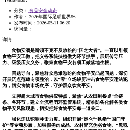
分类：
食品安全动态
作者： 2026年国际足联世界杯
发布时间：
2026-05-11 06:20
访问量：
详情
食物安满是斯须不克不及放松的“国之大者”。一直以引领
食物平安工做，把义务系统扶植做为环节抓手，层层传导压
力、级级压实义务，鞭策食物平安各项工做落地生根。
问题导向，聚焦群众急难愁盼的食物平安凸起问题，深切
开展沉点范畴专项整治，以“零”立场峻厉冲击食物平安违法犯
为，切实食物市场次序，守护群众饮食平安。
立脚超大城市食物供应特点，聚焦“从农田到餐桌”全链
条、各环节，建立全流程闭环监管系统，精准防备化解各类食
物平安风险现患，切实把好食物平安每一道关口。
强化违法犯罪冲击力度。组织开展“昆仑”“铁拳”“国门守
护”等专项步履，加强假劣肉成品、农村冒充伪劣食物、“鬼魂