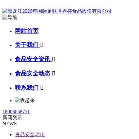
网站首页
关于我们

食品安全资讯

食品安全动态

联系我们

18903658751
新闻资讯
NEWS
食品安全动态