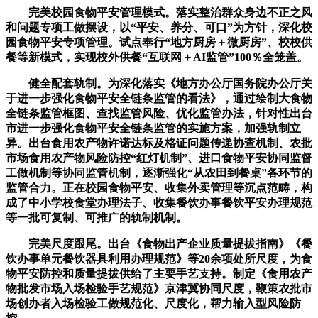
完美校园食物平安管理模式。落实整治群众身边不正之风
和问题专项工做摆设，以“平安、养分、可口”为方针，深化校
园食物平安专项管理。试点奉行“地方厨房＋微厨房”、校校供
餐等新模式，实现校外供餐“互联网＋AI监管”100％全笼盖。
健全配套轨制。为深化落实《地方办公厅国务院办公厅关
于进一步强化食物平安全链条监管的看法》，通过绘制大食物
全链条监管框图、查找监管风险、优化监管办法，针对性出台
市进一步强化食物平安全链条监管的实施方案，加强轨制立
异。出台食用农产物许诺达标及格证问题传递协查机制、农批
市场食用农产物风险防控“红灯机制”、进口食物平安协同监督
工做机制等协同监管机制，逐渐强化“从农田到餐桌”各环节的
监管合力。正在校园食物平安、收集外卖管理等沉点范畴，构
成了中小学校食堂办理法子、收集餐饮办事餐饮平安办理规范
等一批可复制、可推广的轨制机制。
完美尺度跟尾。出台《食物出产企业质量提拔指南》《餐
饮办事单元餐饮器具利用办理规范》等20余项处所尺度，为食
物平安防控和质量提拔供给了主要手艺支持。制定《食用农产
物批发市场入场检验手艺规范》京津冀协同尺度，鞭策农批市
场创办者入场检验工做规范化、尺度化，帮力输入型风险防