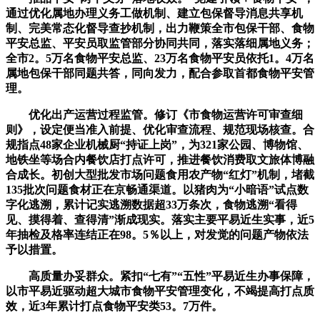
通过优化属地办理义务工做机制、建立包保督导消息共享机
制、完美常态化督导查抄机制，出力鞭策全市包保干部、食物
平安总监、平安员取监管部分协同共同，落实落细属地义务；
全市2。5万名食物平安总监、23万名食物平安员依托1。4万名
属地包保干部同题共答，同向发力，配合参取首都食物平安管
理。
优化出产运营过程监管。修订《市食物运营许可审查细
则》，设定便当准入前提、优化审查流程、规范现场核查。合
规指点48家企业机械厨“持证上岗”，为321家公园、博物馆、
地铁坐等场合内餐饮店打点许可，推进餐饮消费取文旅体博融
合成长。初创大型批发市场问题食用农产物“红灯”机制，堵截
135批次问题食材正在京畅通渠道。以猪肉为“小暗语”试点数
字化逃溯，累计记实逃溯数据超33万条次，食物逃溯“看得
见、摸得着、查得清”渐成现实。落实主要平易近生实事，近5
年抽检及格率连结正在98。5％以上，对发觉的问题产物依法
予以措置。
高质量办妥群众。紧扣“七有”“五性”平易近生办事保障，
以市平易近驱动超大城市食物平安管理变化，不竭提高打点质
效，近3年累计打点食物平安类53。7万件。