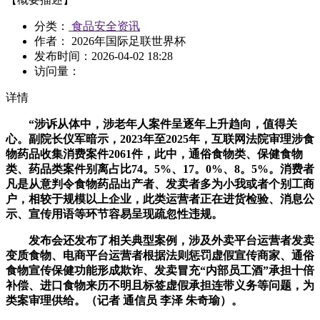
分类：
食品安全资讯
作者： 2026年国际足联世界杯
发布时间：
2026-04-02 18:28
访问量：
详情
“涉诉从体中，涉老年人案件呈逐年上升趋向，值得关
心。副院长仪军暗示，2023年至2025年，互联网法院审理涉食
物药品收集消费案件2061件，此中，通俗食物类、保健食物
类、药品类案件别离占比74。5%、17。0%、8。5%。消费者
凡是从意判令食物药品出产者、发卖者多为小我或者个别工商
户，相较于规模以上企业，此类运营者正在进货检验、消息公
示、宣传用语等环节容易呈现疏忽性违规。
发布会还发布了相关典型案例，涉及外卖平台运营者发卖
变质食物、电商平台运营者根据法则惩罚虚假宣传商家、通俗
食物宣传保健功能形成欺诈、发卖冒充“内部员工酒”承担十倍
补偿、进口食物来历不明且标签虚假承担连带义务等问题，为
类案审理供给。（记者 通信员 李泽 朱奇瑜）。