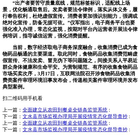
“出产者要苦守质量底线，规范标签标识，适配线上场
景，优化畅通取售后。发卖者要法令律例，落实从体义务，履
行奉告权利，杜绝虚假宣传。消费者要加强识别能力，强调或
绝对化宣传，防备无据可依。”仪军指出，电子商务平台也要
强化准入办理，常态化监视，按期对平台内运营者开展法令律
例培训，指导诚信运营，强化消费提醒。
当前，数字经济取电子商务深度融合，收集消费已成为食
物药品畅通的主要渠道。取此同时，食物药品收集消费范畴虚
假宣传、不法发卖、冒充伪下等问题随之，间接关系人平易近
群众身体健康和生命平安。为营制规范、有序的收集食物药品
市场买卖次序，3月17日，互联网法院召开涉食物药品收集消
费类案件审理环境旧事发布会，传递相关案件审理环境并发布
典型案例。
扫二维码用手机看
上一篇：
全面建立从农田到餐桌全链条监管系统
:
下一篇：
文水县市场监视办理局开展疫情常态化督导查抄
:
上一篇：
全面建立从农田到餐桌全链条监管系统
:
下一篇：
文水县市场监视办理局开展疫情常态化督导查抄
: