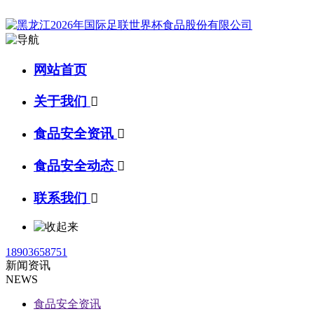
网站首页
关于我们

食品安全资讯

食品安全动态

联系我们

18903658751
新闻资讯
NEWS
食品安全资讯