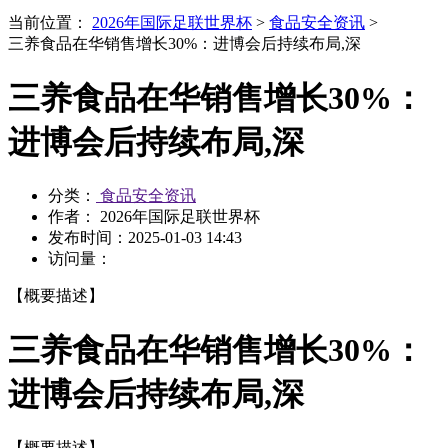
当前位置：
2026年国际足联世界杯
>
食品安全资讯
>
三养食品在华销售增长30%：进博会后持续布局,深
三养食品在华销售增长30%：
进博会后持续布局,深
分类：
食品安全资讯
作者： 2026年国际足联世界杯
发布时间：
2025-01-03 14:43
访问量：
【概要描述】
三养食品在华销售增长30%：
进博会后持续布局,深
【概要描述】