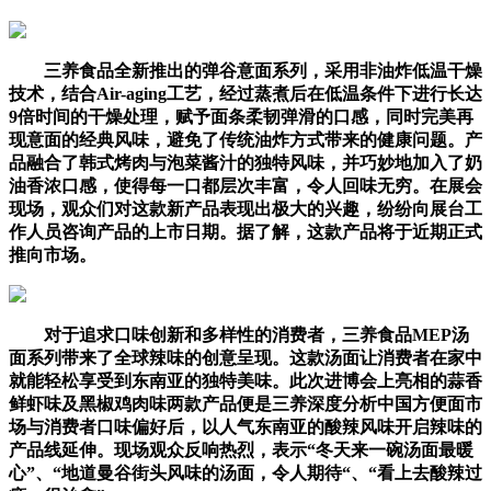
三养食品全新推出的弹谷意面系列，采用非油炸低温干燥
技术，结合Air-aging工艺，经过蒸煮后在低温条件下进行长达
9倍时间的干燥处理，赋予面条柔韧弹滑的口感，同时完美再
现意面的经典风味，避免了传统油炸方式带来的健康问题。产
品融合了韩式烤肉与泡菜酱汁的独特风味，并巧妙地加入了奶
油香浓口感，使得每一口都层次丰富，令人回味无穷。在展会
现场，观众们对这款新产品表现出极大的兴趣，纷纷向展台工
作人员咨询产品的上市日期。据了解，这款产品将于近期正式
推向市场。
对于追求口味创新和多样性的消费者，三养食品MEP汤
面系列带来了全球辣味的创意呈现。这款汤面让消费者在家中
就能轻松享受到东南亚的独特美味。此次进博会上亮相的蒜香
鲜虾味及黑椒鸡肉味两款产品便是三养深度分析中国方便面市
场与消费者口味偏好后，以人气东南亚的酸辣风味开启辣味的
产品线延伸。现场观众反响热烈，表示“冬天来一碗汤面最暖
心”、“地道曼谷街头风味的汤面，令人期待“、“看上去酸辣过