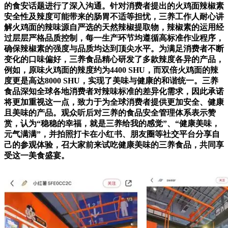
的食安话题进行了深入沟通。针对消费者提出的火鸡面辣椒素
安全性及辣度可能带来的肠胃不适等担忧，三养工作人耐心讲
解火鸡面的辣味源自严选的天然辣椒提取物，辣椒素的运用经
过层层严格品质控制，每一生产环节均遵循高标准作业程序，
确保辣椒素的强度与品质均达到顶尖水平。为满足消费者不断
变化的口味偏好，三养食品精心研发了多款辣度各异的产品，
例如，原味火鸡面的辣度约为4400 SHU，而双倍火鸡面的辣
度更是高达8000 SHU，实现了美味与健康的和谐统一。三养
食品深知全球各地消费者对辣味标准的差异化需求，因此承诺
将更加重视这一点，致力于为全球消费者提供更加安全、健康
且美味的产品。观众听后对三养的食品安全管理体系表示赞
赏，认为“稳稳的幸福，就是三养给我的感觉”、“健康美味，
元气满满”，并拍照打卡在小红书、朋友圈等社交平台分享自
己的参观体验，召大家前来试吃健康美味的三养食品，共同享
受这一美食盛宴。