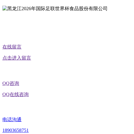
公众号二维码
在线留言
点击进入留言
QQ咨询
QQ在线咨询
电话沟通
18903658751