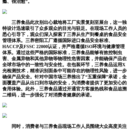
瘾、很治愈”。
三养食品此次别出心裁地将工厂实景复刻至展台，这一独
特设计迅速吸引了众多观众的目光与驻足。在现场工作人员的
悉心引导下，观众们深入探索了三养从生产到餐桌的食品安全
管理体系。三养密阳工厂遵循国际进口食品安全标准、
HACCP及FSSC 22000认证，并严格遵循ISO环境与健康管理
体系。通过这些严格的国际标准，三养食品能够有效控制虫
害、金属异物和其他异物等物理性危害因素，并能确保产品在
全球市场中的一致性与安全性。在包装环节，三养食品运用X
光检测技术，精准识别面条中可能存在的物理性风险，进一步
确保产品安全。针对中国市场三养推出了“五重保障”承诺，全
面覆盖产品从出口到市场的安全，为消费者提供了更加安心的
食用体验。此外，三养食品通过开通官方客服热线和食品追溯
二维码，进一步强化了对消费者健康的承诺。
同时，消费者与三养食品现场工作人员围绕大众高度关注