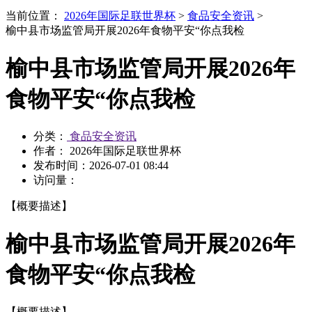
当前位置：
2026年国际足联世界杯
>
食品安全资讯
>
榆中县市场监管局开展2026年食物平安“你点我检
榆中县市场监管局开展2026年
食物平安“你点我检
分类：
食品安全资讯
作者： 2026年国际足联世界杯
发布时间：
2026-07-01 08:44
访问量：
【概要描述】
榆中县市场监管局开展2026年
食物平安“你点我检
【概要描述】