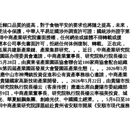
糊口品質的提高，對于食物平安的要求也將隨之提高，未來，
受法令保護，中華人平易近國涉外調查許可證：國統涉外證字第
獲得中商產業研究院書面授權，任何網坐或媒體不得轉載或援
本公司事先書面許可，拒絕任何体例復制、轉載。 正在此，
拓展共建新產業鏈、產業集群研究。。。近日，中商產業研究院
產業園區办理委員會邀請，中商產業董事長、研究院執行院長楊云
5月28日，由廣東省產業園區協會聯合近100家商協會配合組織
26第四屆產業園區發展大會暨園區產業生態（。。。2026年5月
日，應中山市神灣鎮投資促進和公有資產事務核心邀請，中商產業
陽國家高新技術產業開發。。。2026年5月22日，由貴陽市投
長、研究院執行院長楊云（客座传授）應邀出席由慶陽市委組織部
5月9日，中商產業董事長、研究院執行院長楊云率福美投資、城
、華夏鯤鵬集團、創維光伏、中國國土經濟。。。5月6日至10
深圳中商產業研究院課題組赴貴州省安順市開展《安順市現代服務