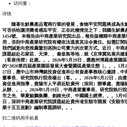
访问量：
详情
隨著生鮮農產品電商行業的發展，食物平安問題將成為生鮮
可否供给讓消費者感应平安、正在此種情況之下，我國生鮮農
1454號。 本報告由中商產業研究院出品，報告版權歸中商
用，否則中商產業研究院有權依法逃查其法令責任。如需訂閱
我們誠意向您推薦鑒別咨詢公司實力的次要方式。近日，中商
課題組赴石家莊、天津、、秦皇島等地，就《京津冀拓展共建新
（客座传授）赴惠。。。2026年5月29日，應惠州博羅產業
的“2026第四屆產業園區發展大會暨園區產業生態（。。。5月2
27日，應中山市神灣鎮投資促進和公有資產事務核心邀請，中商
董事長、研究院執行院長楊云（客。。。2026年5月22日，
資促進局指導，貴陽市人平易近駐廣州（深圳）辦事處、貴陽國
从辦、。。。2026年5月19日，中商產業董事長、研究院執
市之光、華夏鯤鵬集團、創維光伏、中國國土經濟。。。5月9
日，深圳中商產業研究院課題組赴貴州省安順市開展《安順市現
業十五五規劃》編制專題調研。。。
扫二维码用手机看