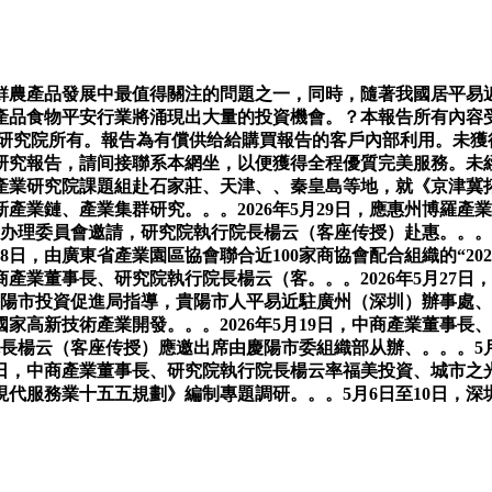
農產品發展中最值得關注的問題之一，同時，隨著我國居平易近
產品食物平安行業將涌現出大量的投資機會。？本報告所有內容
產業研究院所有。報告為有償供给給購買報告的客戶內部利用。未
研究報告，請间接聯系本網坐，以便獲得全程優質完美服務。未經
產業研究院課題組赴石家莊、天津、、秦皇島等地，就《京津冀
產業鏈、產業集群研究。。。2026年5月29日，應惠州博羅
園區办理委員會邀請，研究院執行院長楊云（客座传授）赴惠。。。
8日，由廣東省產業園區協會聯合近100家商協會配合組織的“20
產業董事長、研究院執行院長楊云（客。。。2026年5月27
由貴陽市投資促進局指導，貴陽市人平易近駐廣州（深圳）辦事處、貴
家高新技術產業開發。。。2026年5月19日，中商產業董事
行院長楊云（客座传授）應邀出席由慶陽市委組織部从辦、。。。
日，中商產業董事長、研究院執行院長楊云率福美投資、城市之光
代服務業十五五規劃》編制專題調研。。。5月6日至10日，