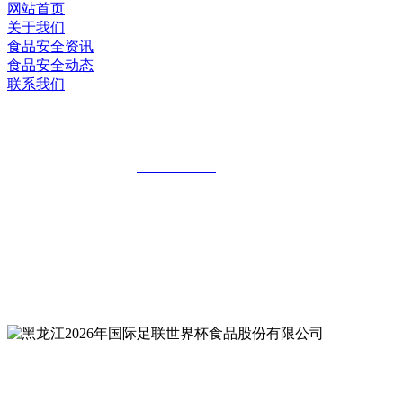
网站首页
关于我们
食品安全资讯
食品安全动态
联系我们
黑龙江2026年国际足联世界杯食品股份有
全国统一客服热线：
18903658751
地址：哈尔滨南岗区红旗满族乡科技园区
地址：双城经济技术开发区娃哈哈路6号
地址：黑龙江萝北县宝泉岭二九0公路一号
地址：黑龙江省延寿县工业园区北泰山路5号