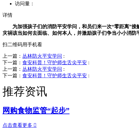
访问量：
详情
为加强孩子们的消防平安学问，和员们来一次“零距离”接触
灾祸该当如何去面临、如何本人，并激励孩子们争当小小消防平
扫二维码用手机看
上一篇：
丛林防火平安学问
:
下一篇：
食安科普！守护师生舌尖平安
:
上一篇：
丛林防火平安学问
:
下一篇：
食安科普！守护师生舌尖平安
:
推荐资讯
网购食物监管“起步”
点击查看更多
