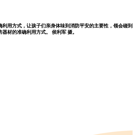
确利用方式，让孩子们亲身体味到消防平安的主要性，领会碰到
器材的准确利用方式。 侯利军 摄。