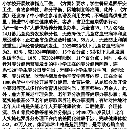
小学校开展炊事指点工做。《方案》要求，学生餐应遵照平安
卫生、食物多样性、养分平衡、因地制宜等准绳。此外，《方
案》还发布了中小学生参考食谱及利用方式，不竭提高供餐质
量，推进中小学生健康成长。客岁，省卫生健康委多行动
为“一老一小”人群供给养分健康办事。为全省39。17万名6至
24月龄儿童免费发放养分包，无效降低了儿童贫血患病率和发
展迟缓率；正在全省免费发放叶酸30。59万人，无效防止和削
减重生儿神经管缺陷的发生。2025年5岁以下儿童贫血患病率
为2。83％，较2024年削减0。15个百分点；5岁以下儿童发展
迟缓率为1。10％，较2024年削减0。11个百分点，同时，各地
针对养分健康监测发觉的中小学正在的养分健康问题，连
系“520”学生养分日等勾当，环绕中小学生养分学问、合理炊
事、养分搭配、吃动均衡及食物平安学问等内容，正在全省
1800余所中小学校开展养分健康、食育讲堂、从题班会及开设
小菜园等形式多样的食育进校园勾当，笼盖师生57万余人。此
外，鼎力开展老年理关爱、老年养分改善等健康办事步履；规
范实施根基公卫老年健康取医养连系办事项目，有针对性地对
老年人出格是失能老年人开展健康饮食、口腔健康、合理体
沉、防止骨质松散等相关养分指点；对490万65岁及以上老年
人实施包罗养分办理正在内的差同化健康干涉，完成健康体检
432。42万人次。体沉非常出格是超沉肥胖，是导致心脑血管