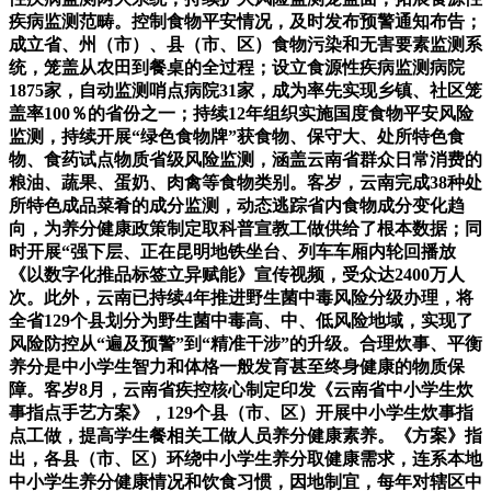
疾病监测范畴。控制食物平安情况，及时发布预警通知布告；
成立省、州（市）、县（市、区）食物污染和无害要素监测系
统，笼盖从农田到餐桌的全过程；设立食源性疾病监测病院
1875家，自动监测哨点病院31家，成为率先实现乡镇、社区笼
盖率100％的省份之一；持续12年组织实施国度食物平安风险
监测，持续开展“绿色食物牌”获食物、保守大、处所特色食
物、食药试点物质省级风险监测，涵盖云南省群众日常消费的
粮油、蔬果、蛋奶、肉禽等食物类别。客岁，云南完成38种处
所特色成品菜肴的成分监测，动态逃踪省内食物成分变化趋
向，为养分健康政策制定取科普宣教工做供给了根本数据；同
时开展“强下层、正在昆明地铁坐台、列车车厢内轮回播放
《以数字化推品标签立异赋能》宣传视频，受众达2400万人
次。此外，云南已持续4年推进野生菌中毒风险分级办理，将
全省129个县划分为野生菌中毒高、中、低风险地域，实现了
风险防控从“遍及预警”到“精准干涉”的升级。合理炊事、平衡
养分是中小学生智力和体格一般发育甚至终身健康的物质保
障。客岁8月，云南省疾控核心制定印发《云南省中小学生炊
事指点手艺方案》，129个县（市、区）开展中小学生炊事指
点工做，提高学生餐相关工做人员养分健康素养。《方案》指
出，各县（市、区）环绕中小学生养分取健康需求，连系本地
中小学生养分健康情况和饮食习惯，因地制宜，每年对辖区中