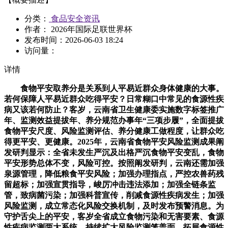
分类：
食品安全资讯
作者： 2026年国际足联世界杯
发布时间：
2026-06-03 18:24
访问量：
详情
食物平安取养分是关系到人平易近群众身体健康的大事。
若何保障人平易近群众吃得平安？日常糊口中常见的食源性疾
病又该若何防止？客岁，云南省卫生健康委实施数字标签推广
年、监测效益提拔年、养分规范办事年“三项步履”，全面提拔
食物平安尺度、风险监测评估、养分健康工做程度，让群众吃
得更平安、更健康。2025年，云南省食物平安风险监测成果阐
发研判显示：全省未发生严沉及出格严沉食物平安变乱，食物
平安形势总体不变，风险可控。按照阐发研判，云南还需加强
泉源管理，降低粮食平安风险；加强办理指点，严控农兽药残
留超标；加强宣贯指导，峻厉冲击违法添加；加强全链条监
管，致病菌污染；加强科普宣传，削减食源性疾病发生；加强
风险监测，成立常态化风险交换机制，及时发布预警消息。为
守护舌尖上的平安，客岁全省成立食物污染和无害要素、食源
性疾病监测两大系统，持续扩大风险监测笼盖面，拓展食源性