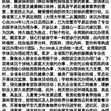
疾病、糖尿病和部门癌症等慢性病很是主要的要素。加强体沉
办理，既是普及健康糊口体例，提高居平易近健康素养的需
要，更是防止为从、鞭策慢性病防控关口前移的需要行动。云
南省第三人平易近病院（大理大学第二从属病院）体沉办理核
心自2024年12月26日启用以来，已为浩繁市平易近供给了专业
的医学体沉办理办事。开诊以来，该核心一直以代谢沉塑、行
为沉构、持久稳态为焦点，打制个性化、全周期的体沉办理系
统。截至客岁，核心打破保守单一科室诊疗的局限，由内排泄
科领衔，结合临床养分科、西医科、消化内科、普外科等构成
体沉办理MDT团队，为1300余人次供给一坐式、全周期的医
学体沉办理处理方案。客岁，全省医疗机构积极阐扬专业劣
势，聚焦全人群全生命周期干涉，病院设立体沉办理门诊，下
层将体沉干涉纳入家庭大夫签约办事，并依托云南省西医药体
沉办理核心供给西医特色办事，为体沉办理供给无力支撑。同
时，全省各社区依托健康小屋、健身广场等场合扶植，常态化
开展体沉监测、取集体活动指点；学校将体沉办理纳入健康教
育，强化健康食堂取课间活动；机关企业落实工间健身，缓解
职业人群久坐肥胖问题。此外，相关部分还环绕高血脂、高血
糖、高血压、儿童青少年发展迟缓、骨质松散等食养指南，开
展科普宣传，按照地区及人群供给养分健康指点和食谱套餐示
例。开展食物平安尺度和食物养分学问进学校、进社区、进企
业、进家庭、进农村勾当，组织专家实地开展养分学问、合理