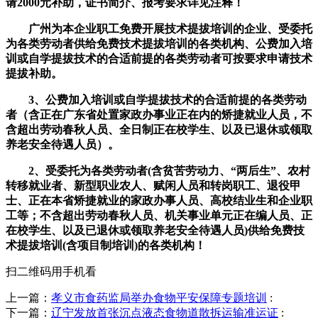
请2000元补助，证书简介、报考要求详见注释！
广州为本企业职工免费开展技术提拔培训的企业、受委托
为各类劳动者供给免费技术提拔培训的各类机构、公费加入培
训或自学提拔技术的合适前提的各类劳动者可按要求申请技术
提拔补助。
3、公费加入培训或自学提拔技术的合适前提的各类劳动
者（含正在广东省处置家政办事业正在内的矫捷就业人员，不
含超出劳动春秋人员、全日制正在校学生、以及已退休或领取
养老安全待遇人员）。
2、受委托为各类劳动者(含贫苦劳动力、“两后生”、农村
转移就业者、新型职业农人、赋闲人员和转岗职工、退役甲
士、正在本省矫捷就业的家政办事人员、高校结业生和企业职
工等；不含超出劳动春秋人员、机关事业单元正在编人员、正
在校学生、以及已退休或领取养老安全待遇人员)供给免费技
术提拔培训(含项目制培训)的各类机构！
扫二维码用手机看
上一篇：
孝义市食药监局举办食物平安保障专题培训
:
下一篇：
辽宁发放首张沉点液态食物道散拆运输准运证
: