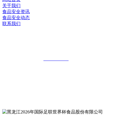
关于我们
食品安全资讯
食品安全动态
联系我们
黑龙江2026年国际足联世界杯食品股份有
限公司
全国统一客服热线：
18903658751
地址：哈尔滨南岗区红旗满族乡科技园区
地址：双城经济技术开发区娃哈哈路6号
地址：黑龙江萝北县宝泉岭二九0公路一号
地址：黑龙江省延寿县工业园区北泰山路5号
公众号二维码