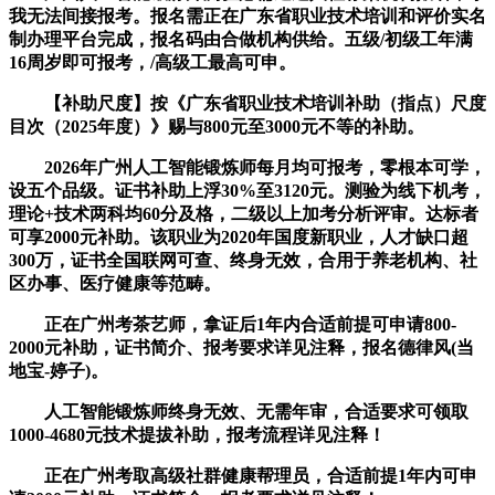
我无法间接报考。报名需正在广东省职业技术培训和评价实名
制办理平台完成，报名码由合做机构供给。五级/初级工年满
16周岁即可报考，/高级工最高可申。
【补助尺度】按《广东省职业技术培训补助（指点）尺度
目次（2025年度）》赐与800元至3000元不等的补助。
2026年广州人工智能锻炼师每月均可报考，零根本可学，
设五个品级。证书补助上浮30%至3120元。测验为线下机考，
理论+技术两科均60分及格，二级以上加考分析评审。达标者
可享2000元补助。该职业为2020年国度新职业，人才缺口超
300万，证书全国联网可查、终身无效，合用于养老机构、社
区办事、医疗健康等范畴。
正在广州考茶艺师，拿证后1年内合适前提可申请800-
2000元补助，证书简介、报考要求详见注释，报名德律风(当
地宝-婷子)。
人工智能锻炼师终身无效、无需年审，合适要求可领取
1000-4680元技术提拔补助，报考流程详见注释！
正在广州考取高级社群健康帮理员，合适前提1年内可申