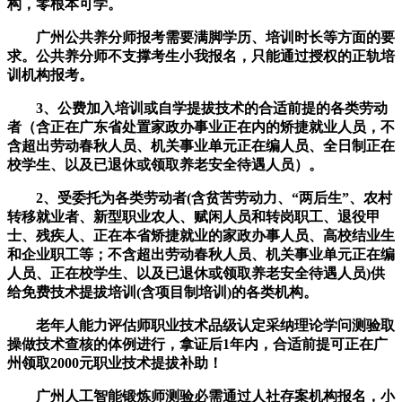
构，零根本可学。
广州公共养分师报考需要满脚学历、培训时长等方面的要
求。公共养分师不支撑考生小我报名，只能通过授权的正轨培
训机构报考。
3、公费加入培训或自学提拔技术的合适前提的各类劳动
者（含正在广东省处置家政办事业正在内的矫捷就业人员，不
含超出劳动春秋人员、机关事业单元正在编人员、全日制正在
校学生、以及已退休或领取养老安全待遇人员）。
2、受委托为各类劳动者(含贫苦劳动力、“两后生”、农村
转移就业者、新型职业农人、赋闲人员和转岗职工、退役甲
士、残疾人、正在本省矫捷就业的家政办事人员、高校结业生
和企业职工等；不含超出劳动春秋人员、机关事业单元正在编
人员、正在校学生、以及已退休或领取养老安全待遇人员)供
给免费技术提拔培训(含项目制培训)的各类机构。
老年人能力评估师职业技术品级认定采纳理论学问测验取
操做技术查核的体例进行，拿证后1年内，合适前提可正在广
州领取2000元职业技术提拔补助！
广州人工智能锻炼师测验必需通过人社存案机构报名，小