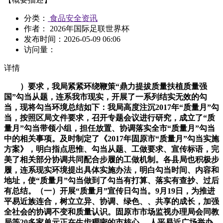
分类：
食品安全资讯
作者： 2026年国际足联世界杯
发布时间：
2026-05-09 06:06
访问量：
详情
）要求，我局紧紧环绕鞭策“鼎力提拔质量扶植质量强
国”勾当从题，连系我市现实，开展了一系列结实无效的勾
当，现将勾当环境总结如下：我局高度注沉2017年“质量月”勾
当，按照区局文件要求，召开专题会议进行研究，成立了“质
量月”勾当带领小组，担任放置、协调落实全市“质量月”勾当
中的相关事项。及时制定了《2017年固原市“质量月”勾当实施
方案》，明白指点思惟、勾当从题、工做要求、宣传标语，完
美了相关部分协调共同配合步履的工做机制。各县局也积极步
履，连系现实环境提出具体实施办法，明白勾当时间、内容和
地址，使“质量月”勾当做到了勾当有打算、落实有查抄、过后
有总结。（一）开展“质量月”宣传日勾当。9月19日，为推进
平易近族连合，树立立异、协调、绿色、、共享的成长，加强
全社会的协调不变和质量认识。固原市市场监视办理局会同教
局等20多家单元正在生齿稠密的市核心----人平易近广场举办