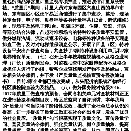
量包拆商品净含量计量监视专项抽查，推进诚信计量系统扶
植。“质量月”期间，计量人员对东海园区六盘山西的早市市
场、东海园区小区便平易近商铺进行了集中查抄、整治，现场
检定台秤、电子秤、度盘秤等各类计量秤共112台，调试维修3
台，现场不及格电子秤3台。积极取环保、住建、安监、消防
等部分结合法律，凸起对堆积场合的特种设备质量平安监管，
做好燃煤汽锅、流动式逛乐设备、电梯等特种设备的平安现患
排查工做，及时对电梯维保消息公示。开展了四县（区）特种
设备平安出产督查勾当，共查抄了8家特种设备利用单元和2家
电梯维保单元。（七）召开上半年按期监视抽检不及格企业司
理（厂长）质量阐发会。对监视抽查中2家眼镜配拆不及格企
业担任人进行了约谈，帮帮企业查找阐发产物不及格缘由，宣
讲相关法令律例，并下发《产质量量监视抽查责令整改通知
书》，目前2家企业都已整改完成，从头配拆的眼镜产物经行
托区质检院查验为及格品。（八）做好国务院对省级2016-
2017年质量工做查核的预备。会同各相关单元对查核材料正正
在进行拾掇和编制目次，给区质监局了自评演讲。本年我局
的“质量月”勾当取得了阶段性成效，推进了全社会法令认识的
提高，进一步提拔了质量工做正在社会的出名度，发生了优良
的社会反应。“质量月”勾当根基实现了质量文化、宣传质量学
问、普及质量法令律例、强化质量认识、树立质量抽象、提高
质量程度、贯彻《质量成长纲要》的目标。从办：固原市人平