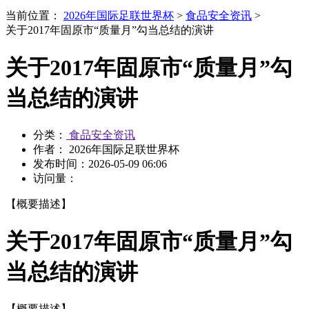
当前位置：
2026年国际足联世界杯
>
食品安全资讯
>
关于2017年固原市“质量月”勾当总结的演讲
关于2017年固原市“质量月”勾
当总结的演讲
分类：
食品安全资讯
作者： 2026年国际足联世界杯
发布时间：
2026-05-09 06:06
访问量：
【概要描述】
关于2017年固原市“质量月”勾
当总结的演讲
【概要描述】