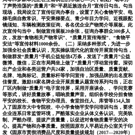
了声势浩荡的“质量月”和“平易近族连合月”宣传日勾当。勾当
现场，我局设立了宣传征询办事台，设置了关心食物平安、电
梯毛病自救常识、平安乘梯要点、青少年目力学问、近视眼配
镜须知、车辆检测政策征询、各名优企业产物简介等展板。此
次宣传勾当中，制做宣传展板20余张，征询办事群众300多人
次，发放“食物相关产物常识”、“质量月宣传海报”、“食物平
安法”等宣传材料1000余份。（二）采纳多种形式，为进一步
加强全社会质量认识，充实操纵现代化的宣传开展宣传勾当，
制做群发“质量月”手机公益短信4万条，发送了“质量月”公益
微博、微信，正在市局网坐上做了“质量月”浮动宣传窗。深切
出产企业和各类运营户共24家，加强自治区质量、质量贡献、
名牌、地舆标记、质量标杆等学问宣传，加强品牌的出名度和
佳誉度。激励18家名牌企业开展质量从题宣传系列勾当，正在
厂区内制做“质量月”电子宣传屏，采用开座谈会、、学问竞赛
等形式，讲好质量故事，唱响质量声音。组织各学校分担食物
平安的校长、食物平安办理员、食堂担任人、库管等154人加
入了固原市大中专院校、中小学食物平安学问培训勾当，要求
企业连系日常监管环境，严酷落实企业从体义务认识、完美轨
制、严酷办理、提拔产质量量，以促进对食物质量平安的决
心。提高产物和办事质量。按照固原市人平易近办公室关于印
发《固原市贯彻消费品尺度和质量提拔规划（2017—2020年）