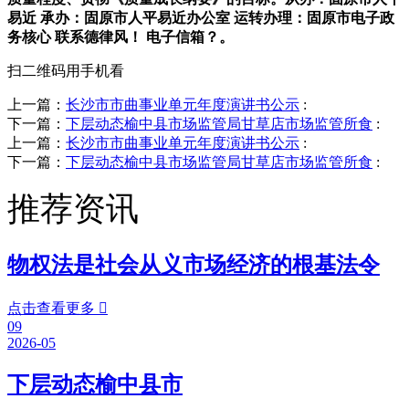
易近 承办：固原市人平易近办公室 运转办理：固原市电子政
务核心 联系德律风！ 电子信箱？。
扫二维码用手机看
上一篇：
长沙市市曲事业单元年度演讲书公示
:
下一篇：
下层动态榆中县市场监管局甘草店市场监管所食
:
上一篇：
长沙市市曲事业单元年度演讲书公示
:
下一篇：
下层动态榆中县市场监管局甘草店市场监管所食
:
推荐资讯
物权法是社会从义市场经济的根基法令
点击查看更多

09
2026-05
下层动态榆中县市