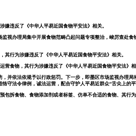
涉嫌违反了《中华人平易近国食物平安法》相关。
场监视办理局集中开展食物范畴凸起问题专项整治，峻厉查处食
，其行为涉嫌违反了《中华人平易近国食物平安法》相关。
运营食物，其行为涉嫌违反了《中华人平易近国食物平安法》相
，并依法依规予以行政惩罚。下一步，即墨区市场监视办理局将
酷恪守法令律例，诚法运营，配合守护人平易近群众“舌尖上的平
预包拆食物、食物添加剂或者标签、仿单不合适的食物、其行为