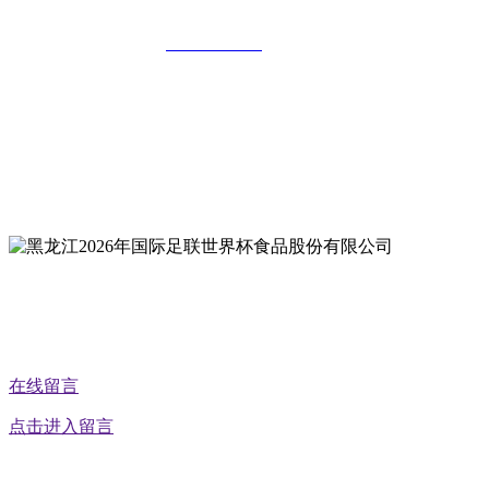
全国统一客服热线：
18903658751
地址：哈尔滨南岗区红旗满族乡科技园区
地址：双城经济技术开发区娃哈哈路6号
地址：黑龙江萝北县宝泉岭二九0公路一号
地址：黑龙江省延寿县工业园区北泰山路5号
公众号二维码
在线留言
点击进入留言