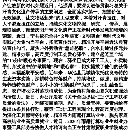
产绽放新的时代荣耀近日，他强调，要深切进修贯彻习总关于
汗青文化遗产传承的主要阐述，全面落实“第一、挖掘价值、
无效操纵、让文物活起来”的工做要求，本着对汗青担任、对
人平易近担任的立场，持续深化文物挖掘、研究、、传承、展
现取操纵，鞭策庆阳汗青文化遗产正在新时代焕发愈加璀璨的
荣耀。近日，宁县依托全县“文明集市+文明舞台”新时代文明
实践赶大集勾当平台，拓宽宣传阵地，精准开展平易近法典普
法宣传勾当。聚焦户外劳动者“急难愁盼”，合水县通过多元共
建、精准办事，高尺度打制工会爱心驿坐，建立起笼盖全域
的“15分钟暖心办事圈”。现在，驿坐已成为环卫工人、外卖骑
手们奔波途中的“歇脚地”和“暖心家”，切实提拔了他们的获得
感、幸福感取平安感。近年来，华池县元城镇依托优良奇特的
生态资本劣势，深耕特色村落财产，持续培优、做强、做精蜜
蜂养殖特色财产，以小小的“甜美财产”为抓手，无机融合生
态、农户增收取村落扶植成长，为全镇村落全面复兴积储强劲
内活泼力。近日，办公厅发布《关于全面提拔“三北”工程扶植
质量的看法》，环绕项目前期、系理、质量管控、要素供给等
提出16条具体行动，鞭策“三北”工程实现全过程高尺度办理。
为深化工具部劳务协做，精准帮力雨露打算结业生、脱贫家庭
高校结业生高质量就业，近日，2026年雨露打算结业生就业办
事暨工具部劳务协做人才聘请勾当正在甘肃财贸职业学院成功