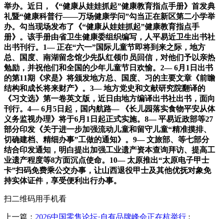
举办。近日，《“健康从娃娃抓起”健康教育指点手册》首发典
礼暨“健康科普行——万场健康学问”勾当正在新区第二小学举
办。勾当现场发布了《“健康从娃娃抓起”健康教育指点手
册》。该手册由省卫生健康委组织编写，人平易近卫生出书社
出书刊行。1— 正在“六一”国际儿童节即将到来之际，地方
总、国度、南湖留念馆少先队红领巾员回信，对他们予以亲热
勉励，并祝他们和全国的少年儿童节日欢愉。2— 6月1日出书
的第11期《求是》将颁发地方总、国度、习的主要文章《前瞻
结构和成长将来财产》。3— 地方党史和文献研究院翻译的
《习文选》第一卷英文版，近日由地方编译出书社出书，面向
刊行。4— 6月5日起，国内航路— 《长儿园落实食物平安从体
义务监视办理》将于6月1日起正式实施。8— 平易近政部等27
部分印发《关于进一步加强流动儿童和留守儿童“精准摸排、
切确建档、精细办事”工做的通知》。9— 文旅部、等七部分
结合印发通知，明白提出加强工业遗产资本查询拜访、提高工
业遗产程度等8方面沉点使命。10— 太原推出“太原电子甲士
卡”扫码免费乘公交办事，让山西退役甲士及其他优抚对象免
持实体证件，享受便利出行办事。
扫二维码用手机看
上一篇：
2026中国零售论坛·自有品牌峰会正在杭举行
: