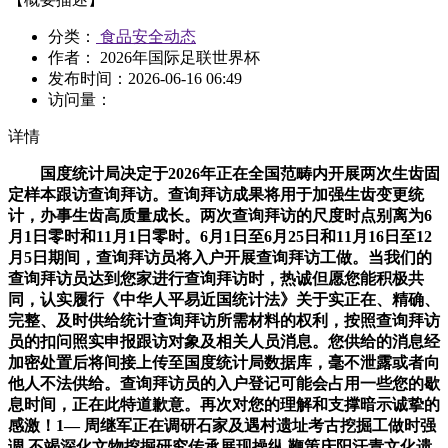
分类：
食品安全动态
作者： 2026年国际足联世界杯
发布时间：
2026-06-16 06:49
访问量：
详情
国度统计局决定于2026年正在全国范畴内开展两次生齿固
定样本跟访查询拜访。查询拜访成果将用于加强生齿变更统
计，办事生齿高质量成长。两次查询拜访的尺度时点别离为6
月1日零时和11月1日零时。6月1日至6月25日和11月16日至12
月5日期间，查询拜访员将入户开展查询拜访工做。当我们的
查询拜访员达到您家进行查询拜访时，热诚但愿您能积极共
同，认实履行《中华人平易近国统计法》关于实正在、精确、
完整、及时供给统计查询拜访所需材料的权利，按照查询拜访
员的扣问照实申报跟访对象及相关人员消息。您供给的消息经
加密处置后将间接上传至国度统计局数据库，毫不泄露或者向
他人不法供给。查询拜访员的入户登记可能会占用一些您的歇
息时间，正在此特道歉意。再次对您的理解和支撑暗示诚挚的
感激！1— 周继军正在调研石家及遇村遗址考古挖掘工做时强
调 不竭深化文物挖掘研究传承展现操纵 鞭策庆阳汗青文化遗