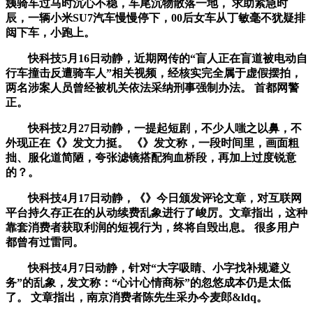
姨骑车过马时沉心不稳，车尾沉物散落一地， 求助紧急时
辰，一辆小米SU7汽车慢慢停下，00后女车从丁敏毫不犹疑排
闼下车，小跑上。
快科技5月16日动静，近期网传的“盲人正在盲道被电动自
行车撞击反遭骑车人”相关视频，经核实完全属于虚假摆拍，
两名涉案人员曾经被机关依法采纳刑事强制办法。 首都网警
正。
快科技2月27日动静，一提起短剧，不少人嗤之以鼻，不
外现正在《》发文力挺。 《》发文称，一段时间里，画面粗
拙、服化道简陋，夸张滤镜搭配狗血桥段，再加上过度锐意
的？。
快科技4月17日动静，《》今日颁发评论文章，对互联网
平台持久存正在的从动续费乱象进行了峻厉。文章指出，这种
靠套消费者获取利润的短视行为，终将自毁出息。 很多用户
都曾有过雷同。
快科技4月7日动静，针对“大字吸睛、小字找补规避义
务”的乱象，发文称：“心计心情商标”的忽悠成本仍是太低
了。 文章指出，南京消费者陈先生采办今麦郎&ldq。