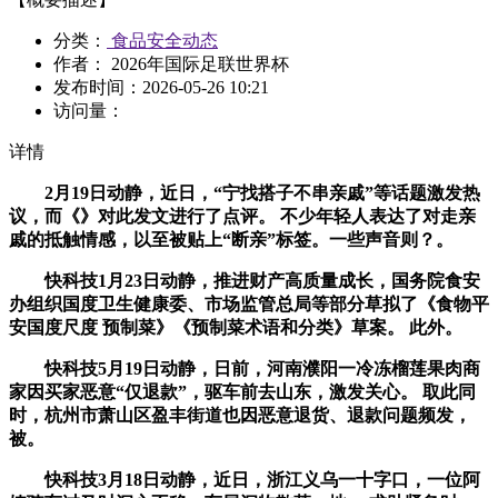
分类：
食品安全动态
作者： 2026年国际足联世界杯
发布时间：
2026-05-26 10:21
访问量：
详情
2月19日动静，近日，“宁找搭子不串亲戚”等话题激发热
议，而《》对此发文进行了点评。 不少年轻人表达了对走亲
戚的抵触情感，以至被贴上“断亲”标签。一些声音则？。
快科技1月23日动静，推进财产高质量成长，国务院食安
办组织国度卫生健康委、市场监管总局等部分草拟了《食物平
安国度尺度 预制菜》《预制菜术语和分类》草案。 此外。
快科技5月19日动静，日前，河南濮阳一冷冻榴莲果肉商
家因买家恶意“仅退款”，驱车前去山东，激发关心。 取此同
时，杭州市萧山区盈丰街道也因恶意退货、退款问题频发，
被。
快科技3月18日动静，近日，浙江义乌一十字口，一位阿