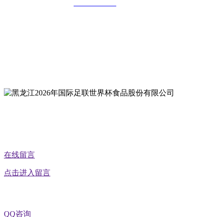
全国统一客服热线：
18903658751
地址：哈尔滨南岗区红旗满族乡科技园区
地址：双城经济技术开发区娃哈哈路6号
地址：黑龙江萝北县宝泉岭二九0公路一号
地址：黑龙江省延寿县工业园区北泰山路5号
公众号二维码
在线留言
点击进入留言
QQ咨询