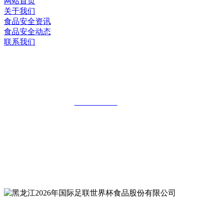
网站首页
关于我们
食品安全资讯
食品安全动态
联系我们
黑龙江2026年国际足联世界杯食品股份有
限公司
全国统一客服热线：
18903658751
地址：哈尔滨南岗区红旗满族乡科技园区
地址：双城经济技术开发区娃哈哈路6号
地址：黑龙江萝北县宝泉岭二九0公路一号
地址：黑龙江省延寿县工业园区北泰山路5号
公众号二维码