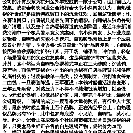
公司的汗青股东为杭州金羚羊控股的一家子公司，但目前已无
交集。成都会餐饮同业公会施行会长袁小然阐发认为，自热暖
锅的“爆红”是疫情特殊窗口下的流量狂欢，底层逻辑懦弱；现
在赛道回归，自嗨锅只是最先倒下的缩影。自嗨锅从独角兽到
破产清理，以及整个自热暖锅赛道的急剧降温，是近年来新消
费海潮中一个极具警示意义的案例。袁小然阐发，从行业底层
逻辑看，自嗨锅的失败不是偶尔。自热暖锅素质上是一个应急
场景处理方案，企业误将“场景流量”当做“品牌复购”，自嗨锅
按照峰值数据制定扩张打算，开工场、铺渠道、冲估值，轻忽
了场景退潮后的实正在复购率。这是典型的“需求”运营失误。
此外，袁小然认为自嗨锅贸易模式存正在三大缝隙：沉营销、
轻产物，而保守暖锅企业推出的自热锅有门店品牌背书和供应
链底料劣势；过度依赖单一品类，没有预制菜、便利速食等第
二曲线，一旦赛道降温，三军覆没；本钱对赌催活泼做变形，
三年五轮融资，对赌压力下不得不持续烧钱换增加，以至做
9。9元低价促销，拉低品牌价值，用户薅完羊毛即走，最终资
金链断裂。自嗨锅的成功一度引来大量仿照者。有行业人士预
测，最多的时候全国有上百个品牌。正在淘宝平台上，自热暖
锅品牌另有30个，此中包罗海底捞、小龙坎、自嗨锅、莫小仙
等。此外，记者正在成都多个社区超市都未发觉自热暖锅的身
影，只要盒马生鲜正在售的自热暖锅产物，促销价为28元/
盒。据记者察看，自热暖锅的价钱较前几年曾经有很大下滑，