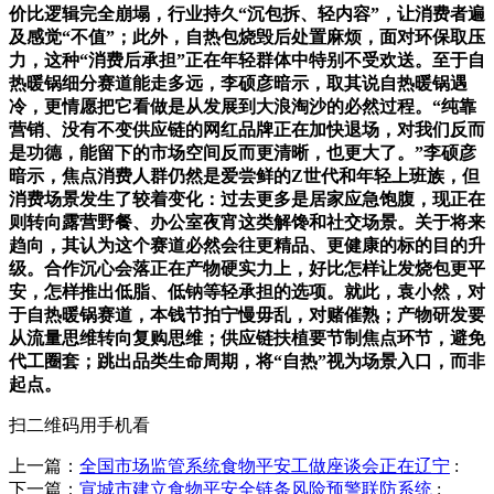
价比逻辑完全崩塌，行业持久“沉包拆、轻内容”，让消费者遍
及感觉“不值”；此外，自热包烧毁后处置麻烦，面对环保取压
力，这种“消费后承担”正在年轻群体中特别不受欢送。至于自
热暖锅细分赛道能走多远，李硕彦暗示，取其说自热暖锅遇
冷，更情愿把它看做是从发展到大浪淘沙的必然过程。“纯靠
营销、没有不变供应链的网红品牌正在加快退场，对我们反而
是功德，能留下的市场空间反而更清晰，也更大了。”李硕彦
暗示，焦点消费人群仍然是爱尝鲜的Z世代和年轻上班族，但
消费场景发生了较着变化：过去更多是居家应急饱腹，现正在
则转向露营野餐、办公室夜宵这类解馋和社交场景。关于将来
趋向，其认为这个赛道必然会往更精品、更健康的标的目的升
级。合作沉心会落正在产物硬实力上，好比怎样让发烧包更平
安，怎样推出低脂、低钠等轻承担的选项。就此，袁小然，对
于自热暖锅赛道，本钱节拍宁慢毋乱，对赌催熟；产物研发要
从流量思维转向复购思维；供应链扶植要节制焦点环节，避免
代工圈套；跳出品类生命周期，将“自热”视为场景入口，而非
起点。
扫二维码用手机看
上一篇：
全国市场监管系统食物平安工做座谈会正在辽宁
:
下一篇：
宣城市建立食物平安全链条风险预警联防系统
: