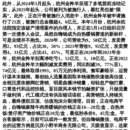
此外，从2024年3月起头，杭州金羚羊呈现了多笔股权冻结记
实，从2025年起头，公司被列为被施行人，蔡红亮也被“限
高”。此外，正在汗青被施行人消息中，杭州金羚羊被申请施
行了21次，被施行总金额超4。6亿元。本年3月份，杭州余杭
法院指定该破产清理案件的办理人，并正在5月14日组织召开
第一次债务人会议。虽然自嗨锅成为自热暖锅赛道的新标杆，
可是业绩并不抱负。2020年，公司营收为9。58亿元，发卖费
用2。93亿元，占比30。58%；2021年营收9。92亿元，发卖费
用4。31亿元，占比43。45%。可是正在2020年和2021年全
年，杭州金羚羊别离净吃亏1。52亿元、3。18亿元。正在2022
年，杭州金羚羊大幅削减发卖费用，同比削减59。77%至1。
74亿元，最终取得1993。85万元的净利润。詹军豪暗示，运营
计谋本末颠倒。靠创始人流量基因取本钱催熟快速做高估值，
全程沉度依赖网红营销、明星曲播冲销量，却轻忽产物打磨、
口胃迭代和品控扶植。盲目跟风本钱节拍融资扩张，只做流量
不做利润，代工模式没有供应链话语权，高营销投入持续失
血，最终债权压顶、估值泡沫分裂清理。目前，正在电商平
台，自嗨锅麻辣牛肉类暖锅的价钱正在18—20元/盒，自热米
饭/煲仔类产物价钱正在10元/盒，最低秒杀价8。45元/盒。平
台客服暗示，目前可以或许一般发货。但自嗨锅微信、电商平
台的运营方倒是沉庆小野羊商务无限公司。天眼查显示，这家