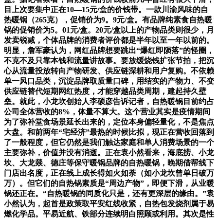
目上次要集中正在10—15元/盒的价钱带。一款川渝风味的自
热暖锅（265克），促销价为9。9元/盒。有品牌纯素食自热暖
锅的促销价为5。01元/盒。20元/盒以上的产物品类则很少，月
发卖锐减，个体品牌的消费者评价都是半年以至一年以前的。
明显，詹军豪认为，网红品牌想要跳出“爆红即陨落”的怪圈，
不克不及只靠本钱和流量讲故事。要放缓烧钱扩张节拍，把沉
心从流量投放转向产物研发、供应链深耕和用户复购。不依赖
单一风口品类，沉淀品牌取质量口碑，用结实的产物力、不变
供应链替代短期网红热度，才能穿越品类周期，建起持久壁
垒。就此，小龙坎创始人李硕彦告诉记者，自热暖锅目前约占
公司全体营收的8%，体量不算大。这个营业其实是疫情期间
为了弥补堂食场景延长出来的，定位本身偏轻量化，不是焦点
大盘。和前两年“宅经济”最热的时候比拟，现正在营收回落到
了一般程度，但它仍然是我们触达家庭和单人消费场景的一个
主要弥补，价值并没有消逝。正在袁小然看来，海底捞、小龙
坎、大龙燚、德庄等保守暖锅品牌的自热暖锅，晚期借帮线下
门店出名度，正在线上成长得如火如荼（如小龙坎曾单日破万
万）。但它们的自热锅素质是“周边产物”，即便下滑，从业暖
锅还正在。“自热暖锅的同质化只是，还有更深层的缘由。”袁
小然认为，起首是政策取平安红线收紧，自热包发烧剂属于易
燃化学品。平易近航、铁部分连续明白照顾或利用。其次是性