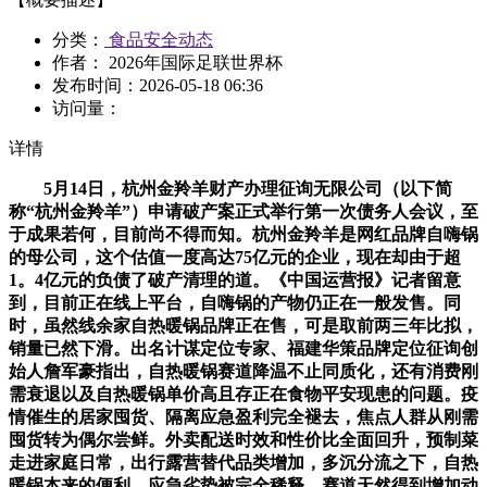
分类：
食品安全动态
作者： 2026年国际足联世界杯
发布时间：
2026-05-18 06:36
访问量：
详情
5月14日，杭州金羚羊财产办理征询无限公司（以下简
称“杭州金羚羊”）申请破产案正式举行第一次债务人会议，至
于成果若何，目前尚不得而知。杭州金羚羊是网红品牌自嗨锅
的母公司，这个估值一度高达75亿元的企业，现在却由于超
1。4亿元的负债了破产清理的道。《中国运营报》记者留意
到，目前正在线上平台，自嗨锅的产物仍正在一般发售。同
时，虽然线余家自热暖锅品牌正在售，可是取前两三年比拟，
销量已然下滑。出名计谋定位专家、福建华策品牌定位征询创
始人詹军豪指出，自热暖锅赛道降温不止同质化，还有消费刚
需衰退以及自热暖锅单价高且存正在食物平安现患的问题。疫
情催生的居家囤货、隔离应急盈利完全褪去，焦点人群从刚需
囤货转为偶尔尝鲜。外卖配送时效和性价比全面回升，预制菜
走进家庭日常，出行露营替代品类增加，多沉分流之下，自热
暖锅本来的便利、应急劣势被完全稀释，赛道天然得到增加动