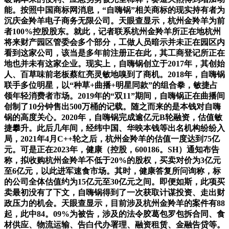
能。按照中国商标网消息，“自嗨锅”相关商标的现实持有者为
沉庆金羚羊电子商务无限公司。天眼查显示，杭州金羚羊为前
者100%控股股东。就此，记者联系杭州金羚羊所正在地杭州
将来财产园区管委会多个部分，工做人员暗示并未正在园区内
看到这家公司，该当是多年前注册正在此，其工商登记所正在
地也并未有这家企业。现实上，自嗨锅创立于2017年，其创始
人、百草味前老板蔡红亮灵敏地嗅到了商机。2018年，自嗨锅
联手多位明星，以“种草+曲播+明星同款”的组合拳，敏捷占
领年轻消费者市场。2019年的“双11”期间，自嗨锅正在曲播间
创制了10分钟售出500万桶的记载。随之而来的是本钱对自嗨
锅的高度关心。2020年，自嗨锅完成逾亿元B轮融资，估值敏
捷攀升。此后几年间，经纬中国、华映本钱等出名机构纷纷入
局，2021年4月C++轮之后，杭州金羚羊的估值一度达到75亿
元。可是正在2023年，健康（控股，600186。SH）通知布告
称，拟收购杭州金羚羊不低于20%的股权，买卖对价为3亿元
至6亿元，以此进军速食市场。其时，健康答复所问询称，标
的公司全体估值约为15亿元至30亿元之间。即便如斯，此项买
卖最初没有了下文，自嗨锅得到了一次获取计谋投资、走出财
政压力的机会。天眼查显示，目前涉及杭州金羚羊的案件有88
起，此中84。09%为被告，涉及的法令胶葛包罗包拆合同、食
材供应、物流运输、告白代办署理、融资租赁、金融告贷等。