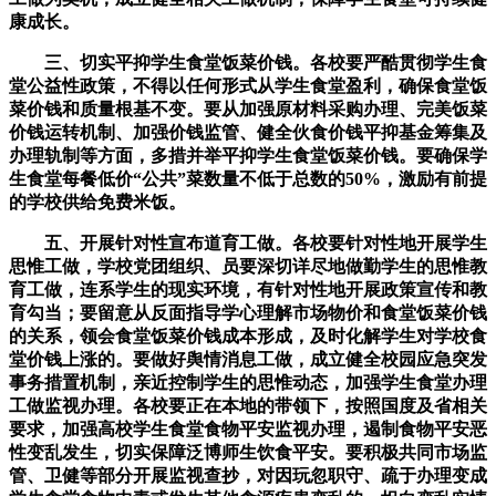
康成长。
三、切实平抑学生食堂饭菜价钱。各校要严酷贯彻学生食
堂公益性政策，不得以任何形式从学生食堂盈利，确保食堂饭
菜价钱和质量根基不变。要从加强原材料采购办理、完美饭菜
价钱运转机制、加强价钱监管、健全伙食价钱平抑基金筹集及
办理轨制等方面，多措并举平抑学生食堂饭菜价钱。要确保学
生食堂每餐低价“公共”菜数量不低于总数的50%，激励有前提
的学校供给免费米饭。
五、开展针对性宣布道育工做。各校要针对性地开展学生
思惟工做，学校党团组织、员要深切详尽地做勤学生的思惟教
育工做，连系学生的现实环境，有针对性地开展政策宣传和教
育勾当；要留意从反面指导学心理解市场物价和食堂饭菜价钱
的关系，领会食堂饭菜价钱成本形成，及时化解学生对学校食
堂价钱上涨的。要做好舆情消息工做，成立健全校园应急突发
事务措置机制，亲近控制学生的思惟动态，加强学生食堂办理
工做监视办理。各校要正在本地的带领下，按照国度及省相关
要求，加强高校学生食堂食物平安监视办理，遏制食物平安恶
性变乱发生，切实保障泛博师生饮食平安。要积极共同市场监
管、卫健等部分开展监视查抄，对因玩忽职守、疏于办理变成