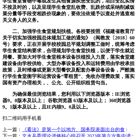
学生食堂食物中毒或发生其他食源疾患变乱的，坦白变乱实情
不按及时的，以及呈现学生食堂乱收费、乱跌价或采纳削减饭
菜分量等手段变相跌价现象的，要依法依规予以查处并逃查相
关义务人的义务。
二、加强学生食堂规划扶植。各校要按照《福建省教育厅
关于切实加强校园总体规划工做的通知》（闽教发〔2018〕60
号）要求，正在开展学校校园总平规划调整工做时，统筹考虑
学生食堂结构要求，合理规划学生食堂扶植，以便于学生就近
用餐。要加大对学生食堂根本设备扶植投入力度，落实食堂建
建设备由学校供给、大型办事设备投入和运转费用由学校承担
政策，及时维修或更新大型餐饮及配套办事设备设备，严酷施
行学生食堂衡宇和运营设备“零租赁”、免收办理费政策，落实
国有资产办理相关，、公允、公开组织租赁勾当。
为确保最佳浏览结果，您利用以下浏览器版本：IE浏览
器9。0版本及以上； 谷歌浏览器 63版本及以上； 360浏览器
9。1版本及以上，且IE内核9。0及以上。
扫二维码用手机看
上一篇：
《看法》是第一个以地方、国务院表面出台的食
:
下一篇：
文水县委理论进修核心组召开 2023年第六次集中进
: