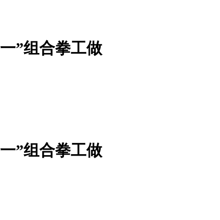
个一”组合拳工做
个一”组合拳工做