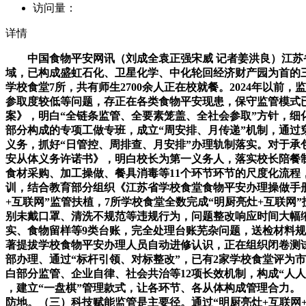
访问量：
详情
中国食物平安网讯（刘成全袁正强宋威 记者姜洪良）江苏省
域，已构成盛虹石化、卫星化学、中化轮回经济财产园为首的三大
学校食堂7所，共有师生2700余人正在校就餐。2024年以
参取度较低等问题，存正在各类食物平安现患，保守监管模式
案》，明白“全链条监管、全要素笼盖、全社会参取”方针，细
部分构成的专项工做专班，成立“周安排、月传递”机制，通
义务，抓好“日管控、周排查、月安排”办理轨制落实。对于承包
安从体义务许诺书》，明白校长为第一义务人，落实校长陪餐
食材采购、加工操做、餐具消毒等11个环节环节的尺度化流程
训，结合教育部分组织《江苏省学校食堂食物平安办理操做手册
+互联网”监管扶植，7所学校食堂全数完成“明厨亮灶+互联网
别未戴口罩、清洗不规范等违规行为，问题整改响应时间大幅
实、食物留样等9类台账，完全处理台账芜杂问题，送检材料规
著提拔学校食物平安办理人员自动进修认识，正在组织闭卷测试
部办理、通过“标杆引领、对标整改”，已有2家学校食堂评为
白部分监管、企业自律、社会共治等12项长效机制，构成“人
，建立“一盘棋”管理款式，让各环节、各从体构成管理合力。
防地。（三）科技赋能监管是主要径。通过“明厨亮灶+互联网