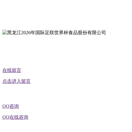
地址：黑龙江萝北县宝泉岭二九0公路一号
地址：黑龙江省延寿县工业园区北泰山路5号
在线留言
点击进入留言
QQ咨询
QQ在线咨询