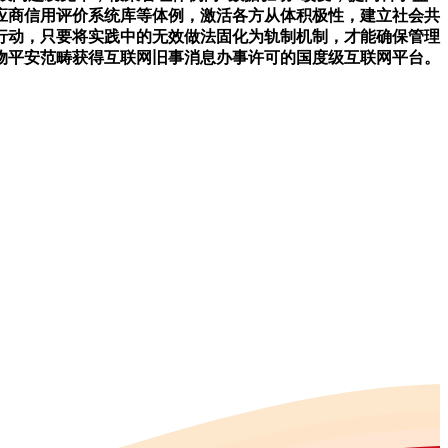
应商信用评价系统库等体例，激活各方从体积极性，建立社会共
化行动，只要将实践中的无效做法固化为轨制机制，才能确保管理
物平安范畴获得互联网旧事消息办事许可的国度级互联网平台。