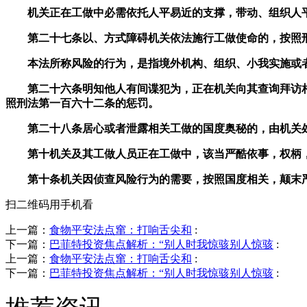
机关正在工做中必需依托人平易近的支撑，带动、组织人平
第二十七条以、方式障碍机关依法施行工做使命的，按照刑
本法所称风险的行为，是指境外机构、组织、小我实施或者
第二十六条明知他人有间谍犯为，正在机关向其查询拜访相
照刑法第一百六十二条的惩罚。
第二十八条居心或者泄露相关工做的国度奥秘的，由机关处
第十机关及其工做人员正在工做中，该当严酷依事，权柄，
第十条机关因侦查风险行为的需要，按照国度相关，颠末严
扫二维码用手机看
上一篇：
食物平安法点窜：打响舌尖和
:
下一篇：
巴菲特投资焦点解析：“别人时我惊骇别人惊骇
:
上一篇：
食物平安法点窜：打响舌尖和
:
下一篇：
巴菲特投资焦点解析：“别人时我惊骇别人惊骇
: