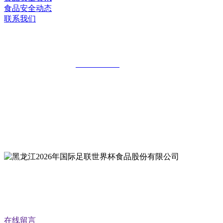
食品安全动态
联系我们
黑龙江2026年国际足联世界杯食品股份有
全国统一客服热线：
18903658751
地址：哈尔滨南岗区红旗满族乡科技园区
地址：双城经济技术开发区娃哈哈路6号
地址：黑龙江萝北县宝泉岭二九0公路一号
地址：黑龙江省延寿县工业园区北泰山路5号
在线留言